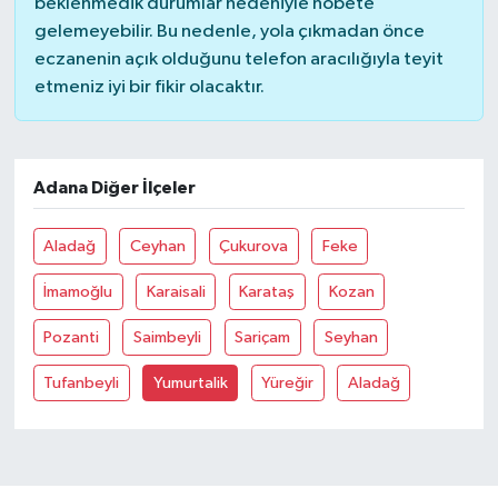
beklenmedik durumlar nedeniyle nöbete
gelemeyebilir. Bu nedenle, yola çıkmadan önce
eczanenin açık olduğunu telefon aracılığıyla teyit
etmeniz iyi bir fikir olacaktır.
Adana Diğer İlçeler
Aladağ
Ceyhan
Çukurova
Feke
İmamoğlu
Karaisali
Karataş
Kozan
Pozanti
Saimbeyli
Sariçam
Seyhan
Tufanbeyli
Yumurtalik
Yüreğir
Aladağ