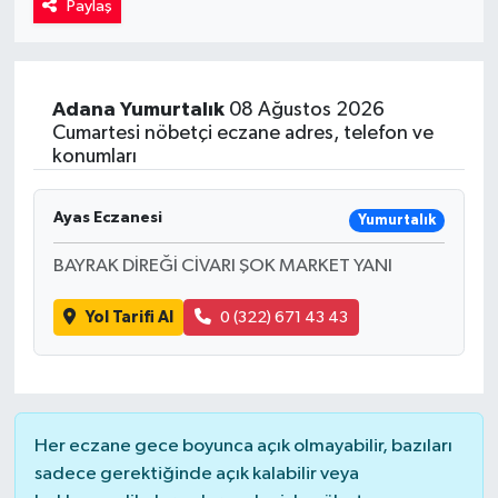
Paylaş
Kadın
Magazin
Adana
Yumurtalık
08 Ağustos 2026
Cumartesi nöbetçi eczane adres, telefon ve
Yaşam
konumları
Ayas Eczanesi
Yumurtalık
BAYRAK DİREĞİ CİVARI ŞOK MARKET YANI
Yol Tarifi Al
0 (322) 671 43 43
Her eczane gece boyunca açık olmayabilir, bazıları
sadece gerektiğinde açık kalabilir veya