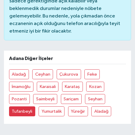
sadece gerektiğinde açık kalabilir veya
beklenmedik durumlar nedeniyle nöbete
gelemeyebilir. Bu nedenle, yola çıkmadan önce
eczanenin açık olduğunu telefon aracılığıyla teyit
etmeniz iyi bir fikir olacaktır.
Adana Diğer İlçeler
Aladağ
Ceyhan
Çukurova
Feke
İmamoğlu
Karaisali
Karataş
Kozan
Pozanti
Saimbeyli
Sariçam
Seyhan
Tufanbeyli
Yumurtalik
Yüreğir
Aladağ