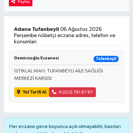
Paylaş
Kadın
Magazin
Adana
Tufanbeyli
06 Ağustos 2026
Perşembe nöbetçi eczane adres, telefon ve
Yaşam
konumları
Demircioğlu Eczanesi
Tufanbeyli
İSTİKLAL MAH. TUFANBEYLİ AİLE SAĞLIĞI
MERKEZİ KARŞISI
Yol Tarifi Al
0 (322) 781 87 87
Her eczane gece boyunca açık olmayabilir, bazıları