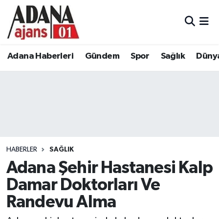
Adana Haberleri
Adana Nöbetçi Eczaneler
Adana Haberleri
Gündem
Spor
Sağlık
Düny
Gündem
Adana Hava Durumu
Spor
Adana Namaz Vakitleri
Sağlık
Adana Trafik Yoğunluk Haritası
Dünya
Süper Lig Puan Durumu ve Fikstür
HABERLER
SAĞLIK
Eğitim
Tüm Manşetler
Adana Şehir Hastanesi Kalp
Damar Doktorları Ve
Siyaset
Son Dakika Haberleri
Randevu Alma
Ekonomi
Haber Arşivi