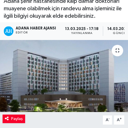
Adana şehir hastanesinde kalp damar doktorları
muayene olabilmek için randevu alma işleminiz ile
Kadın
ilgili bilgiyi okuyarak elde edebilirsiniz.
Magazin
ADANA HABER AJANSI
13.03.2025 - 17:18
14.03.2025
EDITÖR
YAYINLANMA
GÜNCEL
Yaşam
Paylaş
-
+
A
A