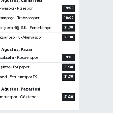
5 Ağustos, Cumartesi
nyaspor - Rizespor
19:00
sımpaşa - Trabzonspor
19:00
nçlerbirliği S.K. - Fenerbahçe
21:30
ziantep FK - Alanyaspor
21:30
6 Ağustos, Pazar
şakşehir - Kocaelispor
19:00
şiktaş - Eyüpspor
21:30
ed - Erzurumspor FK
21:30
7 Ağustos, Pazartesi
msunspor - Göztepe
21:30