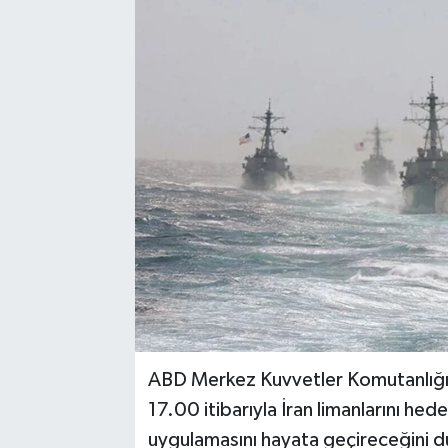
Kadın
Magazin
Yaşam
ABD Merkez Kuvvetler Komutanlığı
17.00 itibarıyla İran limanlarını hed
uygulamasını hayata geçireceğini d