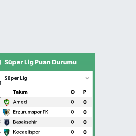
Süper Lig Puan Durumu
Süper Lig
#
Takım
O
P
1
Amed
0
0
2
Erzurumspor FK
0
0
3
Başakşehir
0
0
4
Kocaelispor
0
0