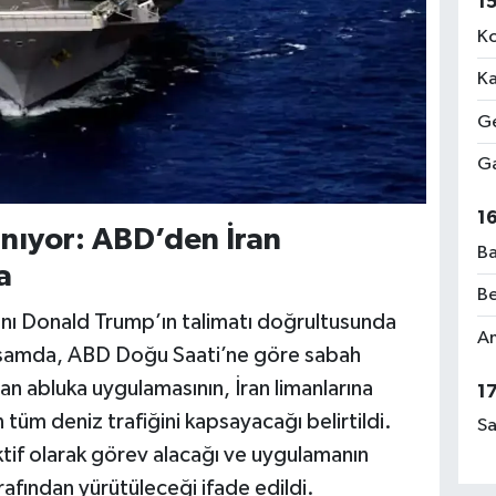
1
Ko
Ka
Ge
Ga
1
nıyor: ABD’den İran
Ba
a
Be
nı Donald Trump’ın talimatı doğrultusunda
Am
apsamda, ABD Doğu Saati’ne göre sabah
n abluka uygulamasının, İran limanlarına
1
 tüm deniz trafiğini kapsayacağı belirtildi.
Sa
if olarak görev alacağı ve uygulamanın
afından yürütüleceği ifade edildi.