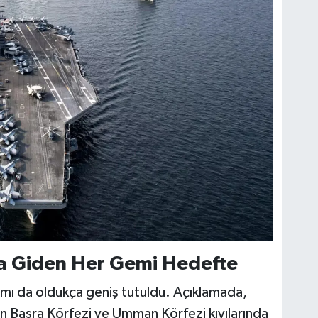
a Giden Her Gemi Hedefte
mı da oldukça geniş tutuldu. Açıklamada,
an’ın Basra Körfezi ve Umman Körfezi kıyılarında