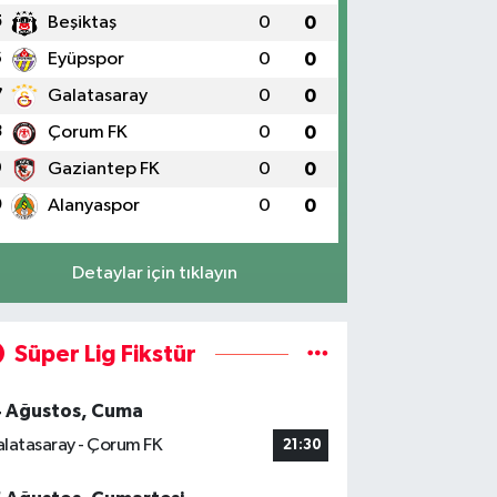
5
Beşiktaş
0
0
6
Eyüpspor
0
0
7
Galatasaray
0
0
8
Çorum FK
0
0
9
Gaziantep FK
0
0
0
Alanyaspor
0
0
Detaylar için tıklayın
Süper Lig Fikstür
4 Ağustos, Cuma
latasaray - Çorum FK
21:30