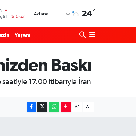
°
R
24
Adana
04
%0
06
%-0.08
azin
Yaşam
İN
43
%0
ALTIN
40
%0.45
nizden Baskı
00
%70
IN
5,61
%-0.63
atiyle 17.00 itibarıyla İran
-
+
A
A