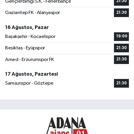
Gençlerbirliği S.K. - Fenerbahçe
21:30
Gaziantep FK - Alanyaspor
21:30
16 Ağustos, Pazar
Başakşehir - Kocaelispor
19:00
Beşiktaş - Eyüpspor
21:30
Amed - Erzurumspor FK
21:30
17 Ağustos, Pazartesi
Samsunspor - Göztepe
21:30