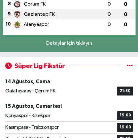
8
Çorum FK
0
0
9
Gaziantep FK
0
0
10
Alanyaspor
0
0
Detaylar için tıklayın
Süper Lig Fikstür
14 Ağustos, Cuma
Galatasaray - Çorum FK
21:30
15 Ağustos, Cumartesi
Konyaspor - Rizespor
19:00
Kasımpaşa - Trabzonspor
19:00