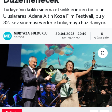
Düzenlenecek
Kadın
Türkiye’nin köklü sinema etkinliklerinden biri olan
Uluslararası Adana Altın Koza Film Festivali, bu yıl
Magazin
32. kez sinemaseverlerle buluşmaya hazırlanıyor.
MURTAZA BULDUKLU
Yaşam
30.04.2025 - 20:19
6
EDITÖR
YAYINLANMA
GÖSTERIM