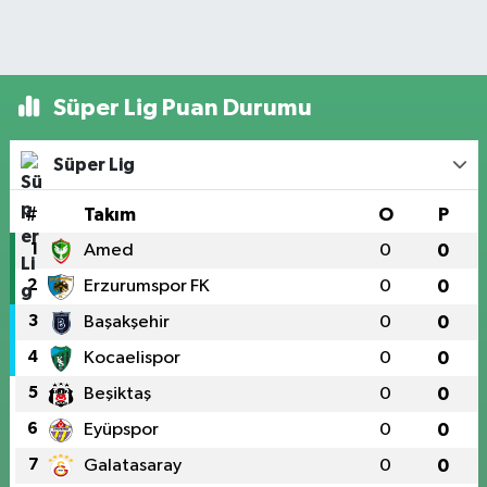
Süper Lig Puan Durumu
Süper Lig
#
Takım
O
P
1
Amed
0
0
2
Erzurumspor FK
0
0
3
Başakşehir
0
0
4
Kocaelispor
0
0
5
Beşiktaş
0
0
6
Eyüpspor
0
0
7
Galatasaray
0
0