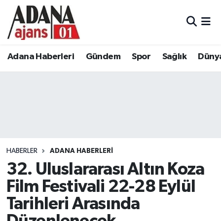
Adana Haberleri
Adana Nöbetçi Eczaneler
Adana Haberleri
Gündem
Spor
Sağlık
Düny
Gündem
Adana Hava Durumu
Spor
Adana Namaz Vakitleri
Sağlık
Adana Trafik Yoğunluk Haritası
Dünya
Süper Lig Puan Durumu ve Fikstür
HABERLER
ADANA HABERLERI
Eğitim
Tüm Manşetler
32. Uluslararası Altın Koza
Film Festivali 22-28 Eylül
Siyaset
Son Dakika Haberleri
Tarihleri Arasında
Ekonomi
Haber Arşivi