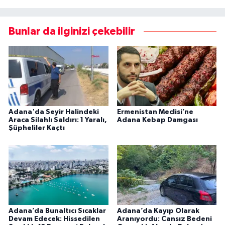
Bunlar da ilginizi çekebilir
Adana'da Seyir Halindeki
Ermenistan Meclisi’ne
Araca Silahlı Saldırı: 1 Yaralı,
Adana Kebap Damgası
Şüpheliler Kaçtı
Adana’da Bunaltıcı Sıcaklar
Adana’da Kayıp Olarak
Devam Edecek: Hissedilen
Aranıyordu: Cansız Bedeni