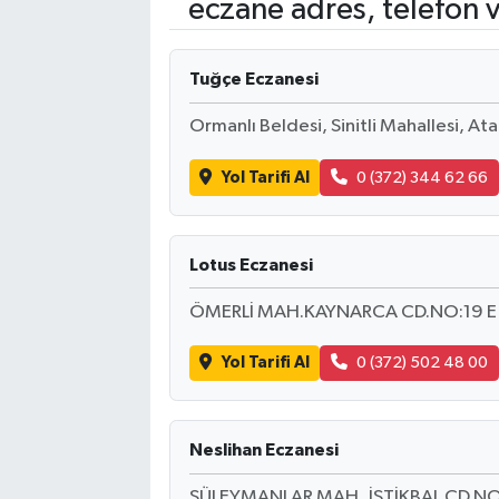
eczane adres, telefon 
Kadın
Tuğçe Eczanesi
Magazin
Ormanlı Beldesi, Sinitli Mahallesi, A
Yaşam
Yol Tarifi Al
0 (372) 344 62 66
Lotus Eczanesi
ÖMERLİ MAH.KAYNARCA CD.NO:19 E
Yol Tarifi Al
0 (372) 502 48 00
Neslihan Eczanesi
SÜLEYMANLAR MAH.,İSTİKBAL CD.NO