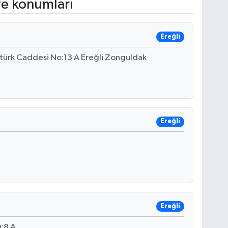
ve konumları
Ereğli
tatürk Caddesi No:13 A Ereğli Zonguldak
Ereğli
Ereğli
:8 A