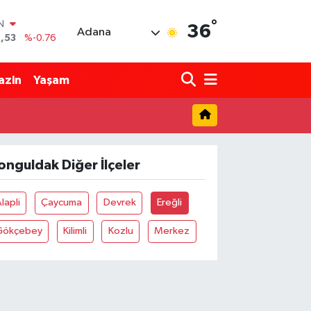
°
IN
36
Adana
,53
%-0.76
R
69
%0.17
azin
Yaşam
65
%0.01
N
7
%0.02
ALTIN
1
%1.44
onguldak Diğer İlçeler
0
%64
lapli
Çaycuma
Devrek
Ereğli
Gökçebey
Kilimli
Kozlu
Merkez