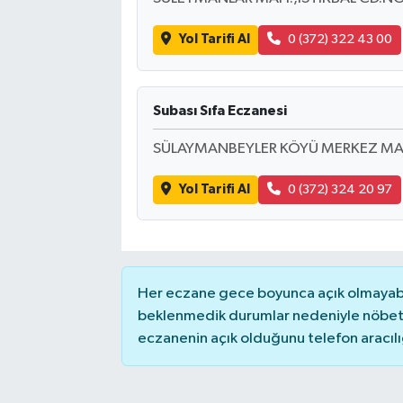
Yol Tarifi Al
0 (372) 322 43 00
Subası Sıfa Eczanesi
SÜLAYMANBEYLER KÖYÜ MERKEZ MAH
Yol Tarifi Al
0 (372) 324 20 97
Her eczane gece boyunca açık olmayabili
beklenmedik durumlar nedeniyle nöbete
eczanenin açık olduğunu telefon aracılığıy