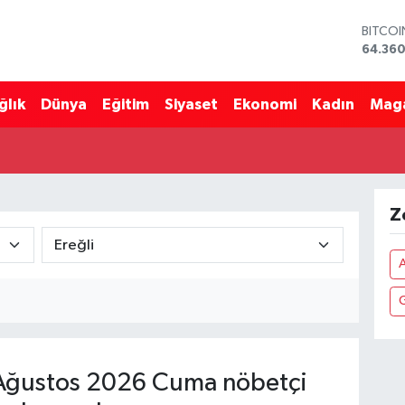
BITCO
64.360
DOLA
47,70
ğlık
Dünya
Eğitim
Siyaset
Ekonomi
Kadın
Mag
EURO
55,02
STERLİ
64,189
GRAM 
6574.8
Z
BİST10
13.887
A
Ağustos 2026 Cuma nöbetçi