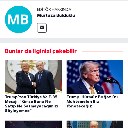
EDITÖR HAKKINDA
Murtaza Bulduklu
Bunlar da ilginizi çekebilir
Trump'tan Türkiye Ve F-35
Trump: Hürmüz Boğazı'nı
Mesajı: "Kimse Bana Ne
Muhtemelen Biz
Satıp Ne Satmayacağımızı
Yöneteceğiz
Söyleyemez"