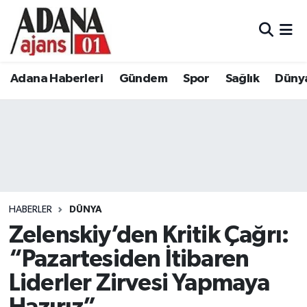
Adana Haberleri
Adana Nöbetçi Eczaneler
Adana Haberleri
Gündem
Spor
Sağlık
Düny
Gündem
Adana Hava Durumu
Spor
Adana Namaz Vakitleri
Sağlık
Adana Trafik Yoğunluk Haritası
Dünya
Süper Lig Puan Durumu ve Fikstür
HABERLER
DÜNYA
Eğitim
Tüm Manşetler
Zelenskiy’den Kritik Çağrı:
“Pazartesiden İtibaren
Siyaset
Son Dakika Haberleri
Liderler Zirvesi Yapmaya
Ekonomi
Haber Arşivi