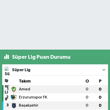
Süper Lig Puan Durumu
Süper Lig
#
Takım
O
P
1
Amed
0
0
2
Erzurumspor FK
0
0
3
Başakşehir
0
0