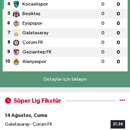
4
Kocaelispor
0
0
5
Beşiktaş
0
0
6
Eyüpspor
0
0
7
Galatasaray
0
0
8
Çorum FK
0
0
9
Gaziantep FK
0
0
10
Alanyaspor
0
0
Detaylar için tıklayın
Süper Lig Fikstür
14 Ağustos, Cuma
Galatasaray - Çorum FK
21:30