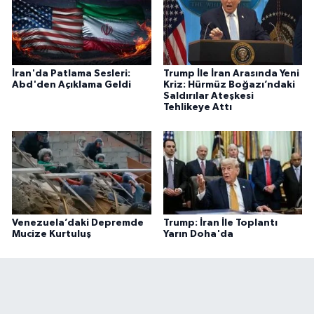
İran'da Patlama Sesleri:
Trump İle İran Arasında Yeni
Abd'den Açıklama Geldi
Kriz: Hürmüz Boğazı’ndaki
Saldırılar Ateşkesi
Tehlikeye Attı
Venezuela’daki Depremde
Trump: İran İle Toplantı
Mucize Kurtuluş
Yarın Doha'da