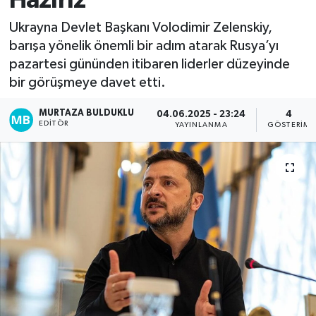
Hazırız”
Kadın
Ukrayna Devlet Başkanı Volodimir Zelenskiy,
barışa yönelik önemli bir adım atarak Rusya’yı
Magazin
pazartesi gününden itibaren liderler düzeyinde
bir görüşmeye davet etti.
Yaşam
MURTAZA BULDUKLU
04.06.2025 - 23:24
4
EDITÖR
YAYINLANMA
GÖSTERIM