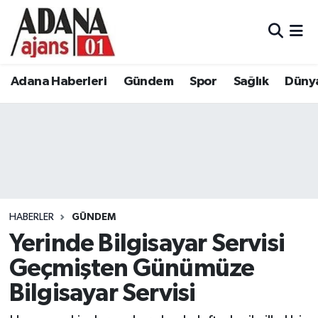
Adana Haberleri
Adana Nöbetçi Eczaneler
Adana Haberleri
Gündem
Spor
Sağlık
Düny
Gündem
Adana Hava Durumu
Spor
Adana Namaz Vakitleri
Sağlık
Adana Trafik Yoğunluk Haritası
Dünya
Süper Lig Puan Durumu ve Fikstür
HABERLER
GÜNDEM
Eğitim
Tüm Manşetler
Yerinde Bilgisayar Servisi
Geçmişten Günümüze
Siyaset
Son Dakika Haberleri
Bilgisayar Servisi
Ekonomi
Haber Arşivi