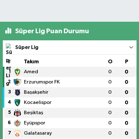
Süper Lig Puan Durumu
Süper Lig
#
Takım
O
P
1
Amed
0
0
2
Erzurumspor FK
0
0
3
Başakşehir
0
0
4
Kocaelispor
0
0
5
Beşiktaş
0
0
6
Eyüpspor
0
0
7
Galatasaray
0
0