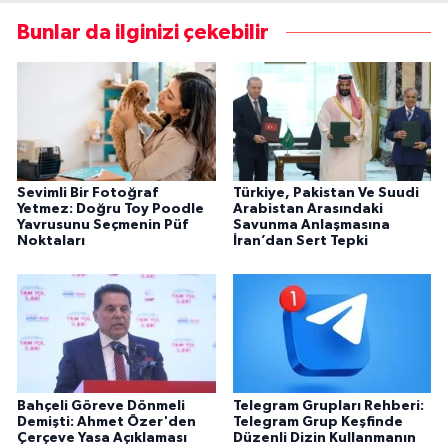
Bunlar da ilginizi çekebilir
Sevimli Bir Fotoğraf
Türkiye, Pakistan Ve Suudi
Yetmez: Doğru Toy Poodle
Arabistan Arasındaki
Yavrusunu Seçmenin Püf
Savunma Anlaşmasına
Noktaları
İran’dan Sert Tepki
Bahçeli Göreve Dönmeli
Telegram Grupları Rehberi:
Demişti: Ahmet Özer'den
Telegram Grup Keşfinde
Çerçeve Yasa Açıklaması
Düzenli Dizin Kullanmanın