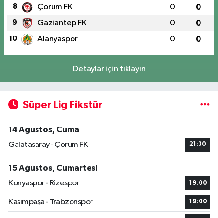
8
Çorum FK
0
0
9
Gaziantep FK
0
0
10
Alanyaspor
0
0
Detaylar için tıklayın
Süper Lig Fikstür
14 Ağustos, Cuma
Galatasaray - Çorum FK
21:30
15 Ağustos, Cumartesi
Konyaspor - Rizespor
19:00
Kasımpaşa - Trabzonspor
19:00