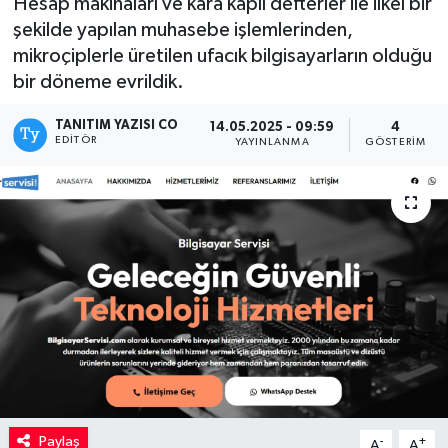
Hesap makinaları ve kara kaplı defterler ile ilkel bir
şekilde yapılan muhasebe işlemlerinden,
Kadın
mikroçiplerle üretilen ufacık bilgisayarların olduğu
bir döneme evrildik.
Magazin
TANITIM YAZISI CO
14.05.2025 - 09:59
4
Yaşam
EDITÖR
YAYINLANMA
GÖSTERIM
Paylaş
-
+
A
A