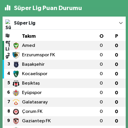
Süper Lig Puan Durumu
Süper Lig
#
Takım
O
P
1
Amed
0
0
2
Erzurumspor FK
0
0
3
Başakşehir
0
0
4
Kocaelispor
0
0
5
Beşiktaş
0
0
6
Eyüpspor
0
0
7
Galatasaray
0
0
8
Çorum FK
0
0
9
Gaziantep FK
0
0