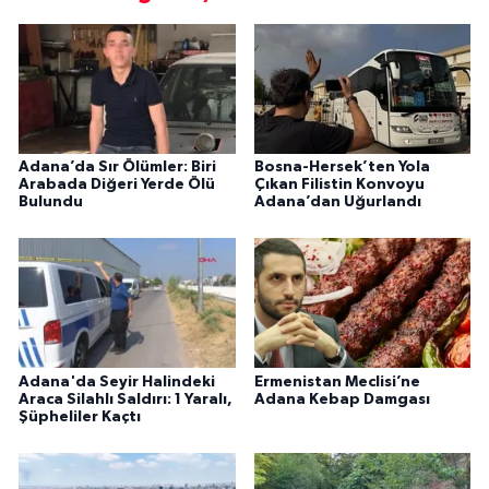
Adana’da Sır Ölümler: Biri
Bosna-Hersek’ten Yola
Arabada Diğeri Yerde Ölü
Çıkan Filistin Konvoyu
Bulundu
Adana’dan Uğurlandı
Adana'da Seyir Halindeki
Ermenistan Meclisi’ne
Araca Silahlı Saldırı: 1 Yaralı,
Adana Kebap Damgası
Şüpheliler Kaçtı