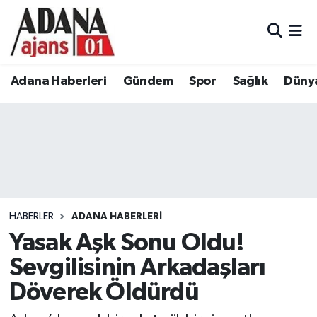
Adana Haberleri
Adana Nöbetçi Eczaneler
Adana Haberleri
Gündem
Spor
Sağlık
Düny
Gündem
Adana Hava Durumu
Spor
Adana Namaz Vakitleri
Sağlık
Adana Trafik Yoğunluk Haritası
Dünya
Süper Lig Puan Durumu ve Fikstür
HABERLER
ADANA HABERLERI
Eğitim
Tüm Manşetler
Yasak Aşk Sonu Oldu!
Sevgilisinin Arkadaşları
Siyaset
Son Dakika Haberleri
Döverek Öldürdü
Ekonomi
Haber Arşivi