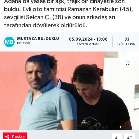
Adana’da yasak bir aşk, trajik bir cinayetle son
buldu. Evli oto tamircisi Ramazan Karabulut (45),
Kadın
sevgilisi Selcan Ç. (38) ve onun arkadaşları
tarafından dövülerek öldürüldü.
Magazin
MURTAZA BULDUKLU
05.09.2024 - 13:06
33
Yaşam
EDITÖR
YAYINLANMA
GÖSTERIM
Paylaş
-
+
A
A