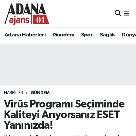
Adana Haberleri
Adana Nöbetçi Eczaneler
Adana Haberleri
Gündem
Spor
Sağlık
Düny
Gündem
Adana Hava Durumu
Spor
Adana Namaz Vakitleri
Sağlık
Adana Trafik Yoğunluk Haritası
Dünya
Süper Lig Puan Durumu ve Fikstür
HABERLER
GÜNDEM
Eğitim
Tüm Manşetler
Virüs Programı Seçiminde
Kaliteyi Arıyorsanız ESET
Siyaset
Son Dakika Haberleri
Yanınızda!
Ekonomi
Haber Arşivi