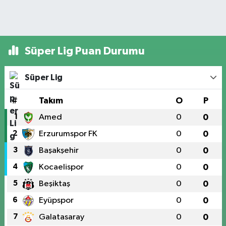
Süper Lig Puan Durumu
Süper Lig
#
Takım
O
P
1
Amed
0
0
2
Erzurumspor FK
0
0
3
Başakşehir
0
0
4
Kocaelispor
0
0
5
Beşiktaş
0
0
6
Eyüpspor
0
0
7
Galatasaray
0
0