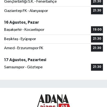
Gençlerbirliği S.K. - Fenerbahçe
21:30
Gaziantep FK - Alanyaspor
21:30
16 Ağustos, Pazar
Başakşehir - Kocaelispor
19:00
Beşiktaş - Eyüpspor
21:30
Amed - Erzurumspor FK
21:30
17 Ağustos, Pazartesi
Samsunspor - Göztepe
21:30