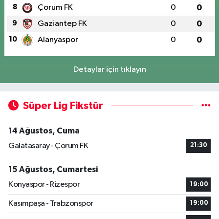
8
Çorum FK
0
0
9
Gaziantep FK
0
0
10
Alanyaspor
0
0
Detaylar için tıklayın
Süper Lig Fikstür
14 Ağustos, Cuma
Galatasaray - Çorum FK
21:30
15 Ağustos, Cumartesi
Konyaspor - Rizespor
19:00
Kasımpaşa - Trabzonspor
19:00