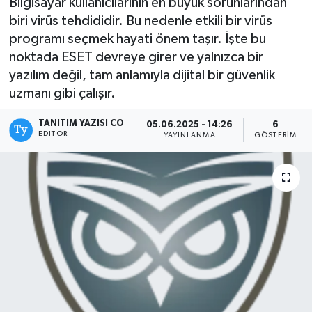
Bilgisayar kullanıcılarının en büyük sorunlarından
biri virüs tehdididir. Bu nedenle etkili bir virüs
Kadın
programı seçmek hayati önem taşır. İşte bu
noktada ESET devreye girer ve yalnızca bir
Magazin
yazılım değil, tam anlamıyla dijital bir güvenlik
uzmanı gibi çalışır.
Yaşam
TANITIM YAZISI CO
05.06.2025 - 14:26
6
EDITÖR
YAYINLANMA
GÖSTERIM