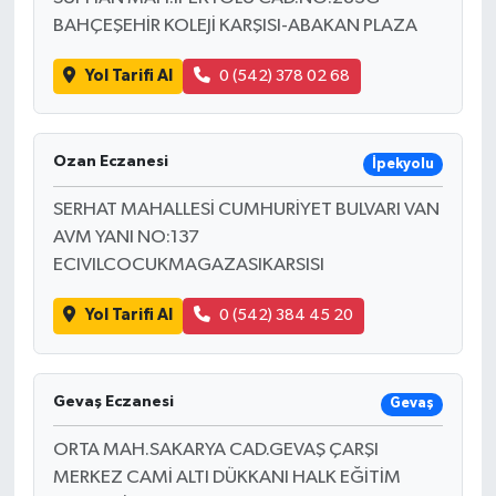
BAHÇEŞEHİR KOLEJİ KARŞISI-ABAKAN PLAZA
Yol Tarifi Al
0 (542) 378 02 68
Ozan Eczanesi
İpekyolu
SERHAT MAHALLESİ CUMHURİYET BULVARI VAN
AVM YANI NO:137
ECIVILCOCUKMAGAZASIKARSISI
Yol Tarifi Al
0 (542) 384 45 20
Gevaş Eczanesi
Gevaş
ORTA MAH.SAKARYA CAD.GEVAŞ ÇARŞI
MERKEZ CAMİ ALTI DÜKKANI HALK EĞİTİM