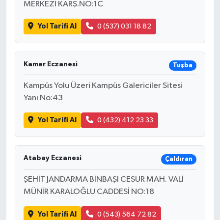
MERKEZİ KARŞ.NO:1C
Yol Tarifi Al
0 (537) 031 18 82
Kamer Eczanesi
Tuşba
Kampüs Yolu Üzeri Kampüs Galericiler Sitesi
Yanı No:43
Yol Tarifi Al
0 (432) 412 23 33
Atabay Eczanesi
Çaldıran
ŞEHİT JANDARMA BİNBAŞI CESUR MAH. VALİ
MÜNİR KARALOĞLU CADDESİ NO:18
Yol Tarifi Al
0 (543) 564 72 82