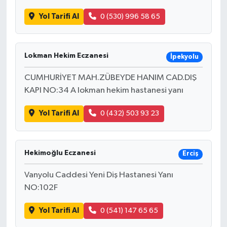
Yol Tarifi Al
0 (530) 996 58 65
Lokman Hekim Eczanesi
İpekyolu
CUMHURİYET MAH.ZÜBEYDE HANIM CAD.DIŞ
KAPI NO:34 A lokman hekim hastanesi yanı
Yol Tarifi Al
0 (432) 503 93 23
Hekimoğlu Eczanesi
Erciş
Vanyolu Caddesi Yeni Diş Hastanesi Yanı
NO:102F
Yol Tarifi Al
0 (541) 147 65 65