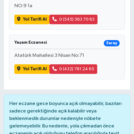
NO:9 1a
Yol Tarifi Al
0 (545) 563 70 63
Yaşam Eczanesi
Saray
Atatürk Mahallesi 3 Nisan No:71
Yol Tarifi Al
0 (432) 781 24 65
Her eczane gece boyunca açık olmayabilir, bazıları
sadece gerektiğinde açık kalabilir veya
beklenmedik durumlar nedeniyle nöbete
gelemeyebilir. Bu nedenle, yola çıkmadan önce
eczanenin açık olduğunu telefon aracılığıyla teyit