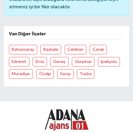
etmeniz iyi bir fikir olacaktır.
Van Diğer İlçeler
Bahçesaray
Başkale
Çaldiran
Çatak
Edremit
Erciş
Gevaş
Gürpinar
İpekyolu
Muradiye
Özalp
Saray
Tuşba