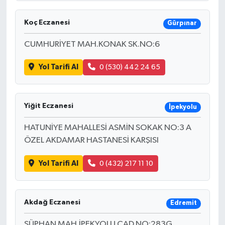
Koç Eczanesi
Gürpınar
CUMHURİYET MAH.KONAK SK.NO:6
Yol Tarifi Al
0 (530) 442 24 65
Yiğit Eczanesi
İpekyolu
HATUNİYE MAHALLESİ ASMİN SOKAK NO:3 A
ÖZEL AKDAMAR HASTANESİ KARŞISI
Yol Tarifi Al
0 (432) 217 11 10
Akdağ Eczanesi
Edremit
SÜPHAN MAH.İPEKYOLU CAD.NO:283G