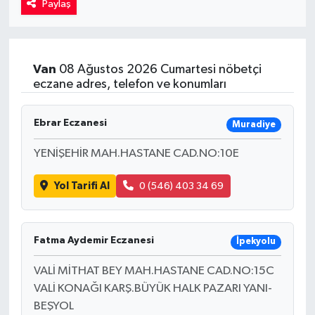
Paylaş
Kadın
Magazin
Van
08 Ağustos 2026 Cumartesi nöbetçi
eczane adres, telefon ve konumları
Yaşam
Ebrar Eczanesi
Muradiye
YENİŞEHİR MAH.HASTANE CAD.NO:10E
Yol Tarifi Al
0 (546) 403 34 69
Fatma Aydemir Eczanesi
İpekyolu
VALİ MİTHAT BEY MAH.HASTANE CAD.NO:15C
VALİ KONAĞI KARŞ.BÜYÜK HALK PAZARI YANI-
BEŞYOL