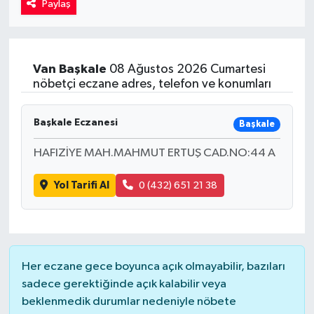
Paylaş
Kadın
Magazin
Van
Başkale
08 Ağustos 2026 Cumartesi
nöbetçi eczane adres, telefon ve konumları
Yaşam
Başkale Eczanesi
Başkale
HAFIZİYE MAH.MAHMUT ERTUŞ CAD.NO:44 A
Yol Tarifi Al
0 (432) 651 21 38
Her eczane gece boyunca açık olmayabilir, bazıları
sadece gerektiğinde açık kalabilir veya
beklenmedik durumlar nedeniyle nöbete