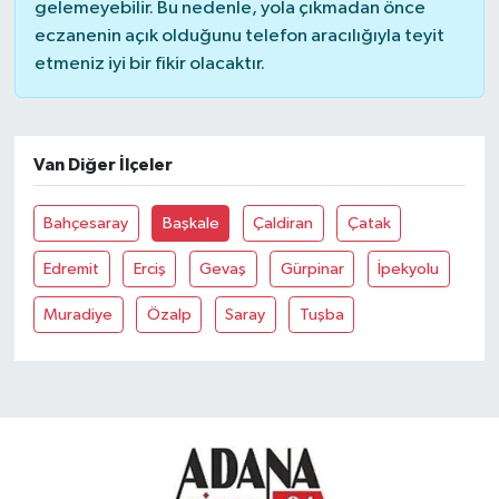
gelemeyebilir. Bu nedenle, yola çıkmadan önce
eczanenin açık olduğunu telefon aracılığıyla teyit
etmeniz iyi bir fikir olacaktır.
Van Diğer İlçeler
Bahçesaray
Başkale
Çaldiran
Çatak
Edremit
Erciş
Gevaş
Gürpinar
İpekyolu
Muradiye
Özalp
Saray
Tuşba