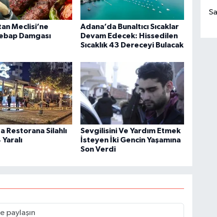
Sa
an Meclisi’ne
Adana’da Bunaltıcı Sıcaklar
ebap Damgası
Devam Edecek: Hissedilen
Sıcaklık 43 Dereceyi Bulacak
 Restorana Silahlı
Sevgilisini Ve Yardım Etmek
4 Yaralı
İsteyen İki Gencin Yaşamına
Son Verdi