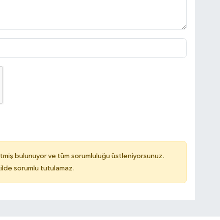
tmiş bulunuyor ve tüm sorumluluğu üstleniyorsunuz.
ilde sorumlu tutulamaz.