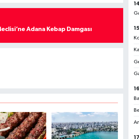
1
Ga
1
eclisi’ne Adana Kebap Damgası
Ko
Ka
Ge
Ga
1
Ba
Be
Am
1