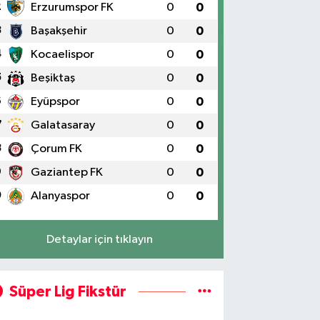
2
Erzurumspor FK
0
0
3
Başakşehir
0
0
4
Kocaelispor
0
0
5
Beşiktaş
0
0
6
Eyüpspor
0
0
7
Galatasaray
0
0
8
Çorum FK
0
0
9
Gaziantep FK
0
0
0
Alanyaspor
0
0
Detaylar için tıklayın
Süper Lig Fikstür