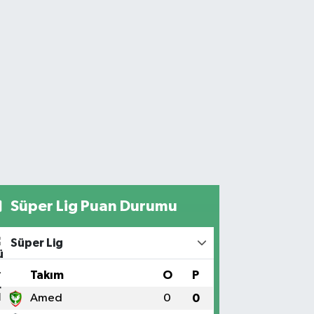
Süper Lig Puan Durumu
Süper Lig
#
Takım
O
P
1
Amed
0
0