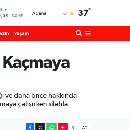
IN
°
37
2,05
%0.69
Adana
R
86
%0.06
azin
Yaşam
00
%0.1
N
38
%0.21
ALTIN
i Kaçmaya
4
%0.32
00
%48
ğı ve daha önce hakkında
maya çalışırken silahla
-
+
A
A