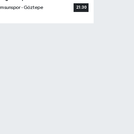
msunspor - Göztepe
21:30