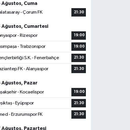
4 Ağustos, Cuma
latasaray - Çorum FK
21:30
5 Ağustos, Cumartesi
nyaspor - Rizespor
19:00
sımpaşa - Trabzonspor
19:00
nçlerbirliği S.K. - Fenerbahçe
21:30
ziantep FK - Alanyaspor
21:30
6 Ağustos, Pazar
şakşehir - Kocaelispor
19:00
şiktaş - Eyüpspor
21:30
ed - Erzurumspor FK
21:30
7 Ağustos, Pazartesi