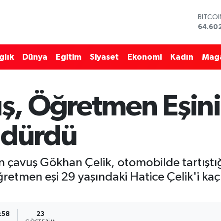
BITCO
64.60
DOLA
47,59
EURO
ğlık
Dünya
Eğitim
Siyaset
Ekonomi
Kadın
Mag
55,07
STERLİ
64,24
GRAM 
ş, Öğretmen Eşin
6513.9
BİST1
13.768
ldürdü
 çavuş Gökhan Çelik, otomobilde tartıştı
ğretmen eşi 29 yaşındaki Hatice Çelik'i kaç
:58
23