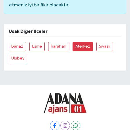
etmeniz iyi bir fikir olacaktır.
Uşak Diğer İlçeler
Banaz
Eşme
Karahalli
Merkez
Sivasli
Ulubey