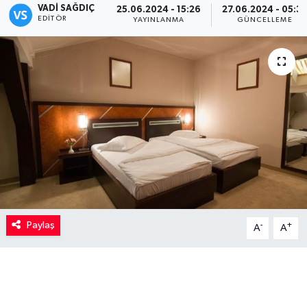
VADI SAĞDIÇ
25.06.2024 - 15:26
27.06.2024 - 05:3
EDITÖR
YAYINLANMA
GÜNCELLEME
Kadın
Magazin
Yaşam
Paylaş
-
+
A
A