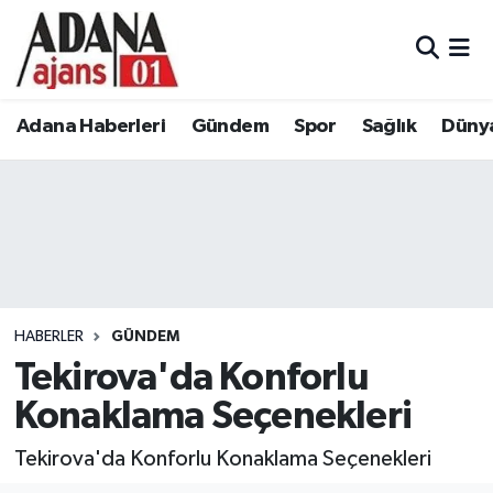
Adana Haberleri
Adana Nöbetçi Eczaneler
Adana Haberleri
Gündem
Spor
Sağlık
Düny
Gündem
Adana Hava Durumu
Spor
Adana Namaz Vakitleri
Sağlık
Adana Trafik Yoğunluk Haritası
Dünya
Süper Lig Puan Durumu ve Fikstür
HABERLER
GÜNDEM
Eğitim
Tüm Manşetler
Tekirova'da Konforlu
Konaklama Seçenekleri
Siyaset
Son Dakika Haberleri
Tekirova'da Konforlu Konaklama Seçenekleri
Ekonomi
Haber Arşivi