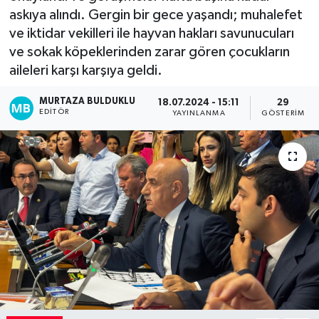
askıya alındı. Gergin bir gece yaşandı; muhalefet
Kadın
ve iktidar vekilleri ile hayvan hakları savunucuları
ve sokak köpeklerinden zarar gören çocukların
Magazin
aileleri karşı karşıya geldi.
Yaşam
MURTAZA BULDUKLU
18.07.2024 - 15:11
29
EDITÖR
YAYINLANMA
GÖSTERIM