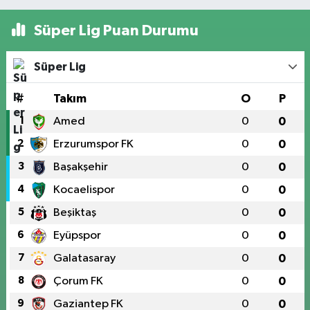
Süper Lig Puan Durumu
Süper Lig
#
Takım
O
P
1
Amed
0
0
2
Erzurumspor FK
0
0
3
Başakşehir
0
0
4
Kocaelispor
0
0
5
Beşiktaş
0
0
6
Eyüpspor
0
0
7
Galatasaray
0
0
8
Çorum FK
0
0
9
Gaziantep FK
0
0