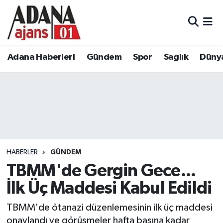
Adana Haberleri
Adana Nöbetçi Eczaneler
Adana Haberleri
Gündem
Spor
Sağlık
Düny
Gündem
Adana Hava Durumu
Spor
Adana Namaz Vakitleri
Sağlık
Adana Trafik Yoğunluk Haritası
Dünya
Süper Lig Puan Durumu ve Fikstür
HABERLER
GÜNDEM
Eğitim
Tüm Manşetler
TBMM'de Gergin Gece...
İlk Üç Maddesi Kabul Edildi
Siyaset
Son Dakika Haberleri
TBMM'de ötanazi düzenlemesinin ilk üç maddesi
Ekonomi
Haber Arşivi
onaylandı ve görüşmeler hafta başına kadar