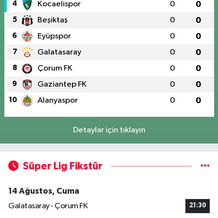
4
Kocaelispor
0
0
5
Beşiktaş
0
0
6
Eyüpspor
0
0
7
Galatasaray
0
0
8
Çorum FK
0
0
9
Gaziantep FK
0
0
10
Alanyaspor
0
0
Detaylar için tıklayın
Süper Lig Fikstür
14 Ağustos, Cuma
Galatasaray - Çorum FK
21:30