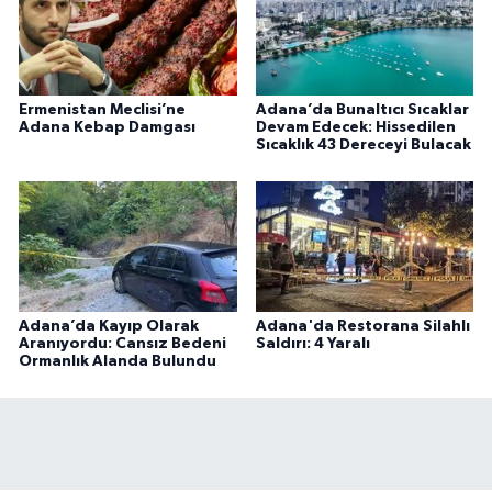
Ermenistan Meclisi’ne
Adana’da Bunaltıcı Sıcaklar
Adana Kebap Damgası
Devam Edecek: Hissedilen
Sıcaklık 43 Dereceyi Bulacak
Adana’da Kayıp Olarak
Adana'da Restorana Silahlı
Aranıyordu: Cansız Bedeni
Saldırı: 4 Yaralı
Ormanlık Alanda Bulundu