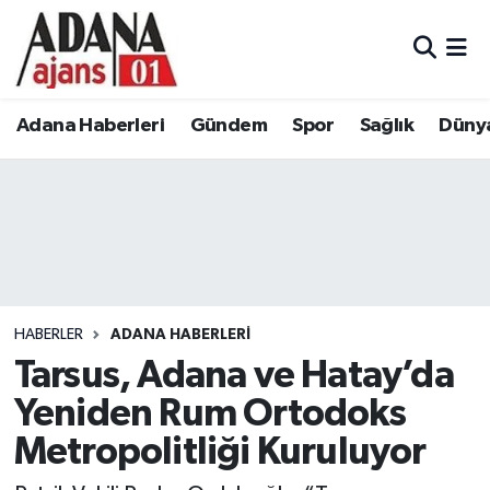
Adana Haberleri
Adana Nöbetçi Eczaneler
Adana Haberleri
Gündem
Spor
Sağlık
Düny
Gündem
Adana Hava Durumu
Spor
Adana Namaz Vakitleri
Sağlık
Adana Trafik Yoğunluk Haritası
Dünya
Süper Lig Puan Durumu ve Fikstür
HABERLER
ADANA HABERLERI
Eğitim
Tüm Manşetler
Tarsus, Adana ve Hatay’da
Yeniden Rum Ortodoks
Siyaset
Son Dakika Haberleri
Metropolitliği Kuruluyor
Ekonomi
Haber Arşivi