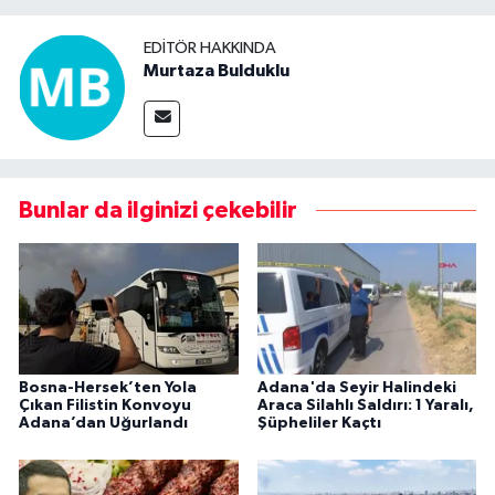
EDITÖR HAKKINDA
Murtaza Bulduklu
Bunlar da ilginizi çekebilir
Bosna-Hersek’ten Yola
Adana'da Seyir Halindeki
Çıkan Filistin Konvoyu
Araca Silahlı Saldırı: 1 Yaralı,
Adana’dan Uğurlandı
Şüpheliler Kaçtı