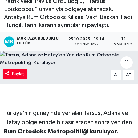
Patrik Vekili Pavlus Orduluoğlu, “Tarsus
Episkoposu” unvanıyla bölgeye atanacak.
Kadın
Antakya Rum Ortodoks Kilisesi Vakfı Başkanı Fadi
Hurigil, tarihi kararın ayrıntılarını paylaştı.
Magazin
MURTAZA BULDUKLU
25.10.2025 - 19:14
12
Yaşam
EDITÖR
YAYINLANMA
GÖSTERIM
Paylaş
-
+
A
A
Türkiye’nin güneyinde yer alan Tarsus, Adana ve
Hatay bölgelerinde bir asır aradan sonra yeniden
Rum Ortodoks Metropolitliği kuruluyor.