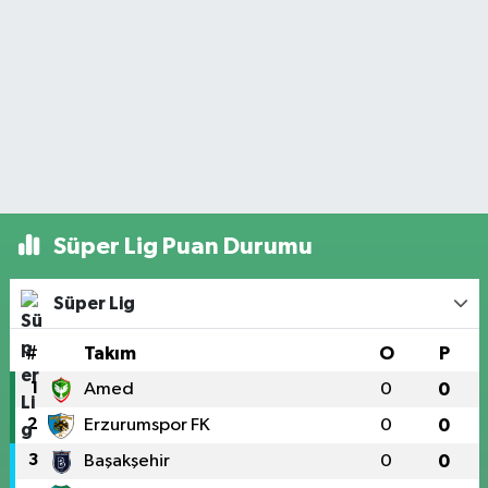
Süper Lig Puan Durumu
Süper Lig
#
Takım
O
P
1
Amed
0
0
2
Erzurumspor FK
0
0
3
Başakşehir
0
0