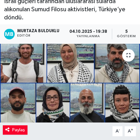
İsrail güçleri tarafından uluslararası sularda
alıkonulan Sumud Filosu aktivistleri, Türkiye’ye
Kadın
döndü.
Magazin
MURTAZA BULDUKLU
04.10.2025 - 19:38
5
EDITÖR
YAYINLANMA
GÖSTERIM
Yaşam
Paylaş
-
+
A
A