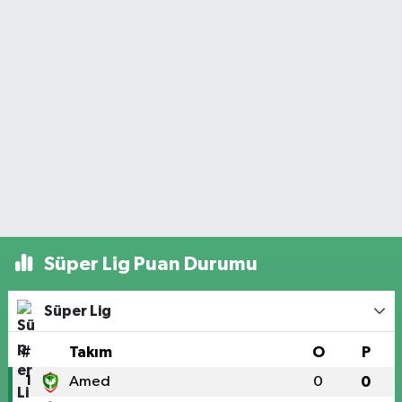
Süper Lig Puan Durumu
Süper Lig
#
Takım
O
P
1
Amed
0
0