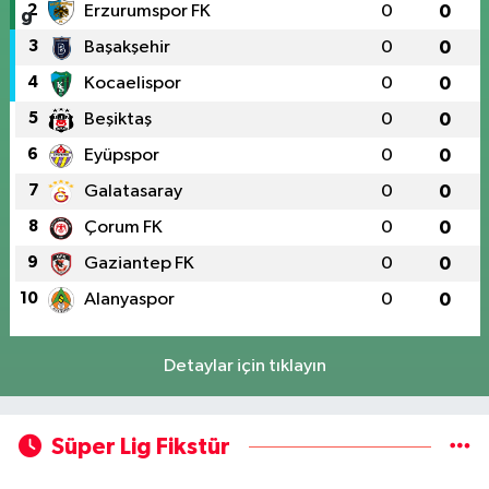
2
Erzurumspor FK
0
0
3
Başakşehir
0
0
4
Kocaelispor
0
0
5
Beşiktaş
0
0
6
Eyüpspor
0
0
7
Galatasaray
0
0
8
Çorum FK
0
0
9
Gaziantep FK
0
0
10
Alanyaspor
0
0
Detaylar için tıklayın
Süper Lig Fikstür