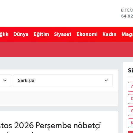
BITC
64.92
DOLA
47,5
ğlık
Dünya
Eğitim
Siyaset
Ekonomi
Kadın
Mag
EURO
55,0
STERL
64,15
GRAM
6527
S
BİST1
13.70
A
K
tos 2026 Perşembe nöbetçi