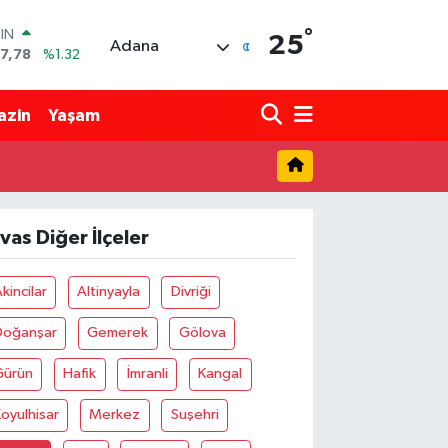
°
OIN
25
Adana
7,78
%1.32
R
894
%0.08
azin
Yaşam
398
%-0.02
İN
81
%0.16
 ALTIN
.85
%0.54
ivas Diğer İlçeler
00
3
%11
kincilar
Altinyayla
Divriği
Doğanşar
Gemerek
Gölova
Gürün
Hafik
İmranli
Kangal
oyulhisar
Merkez
Suşehri