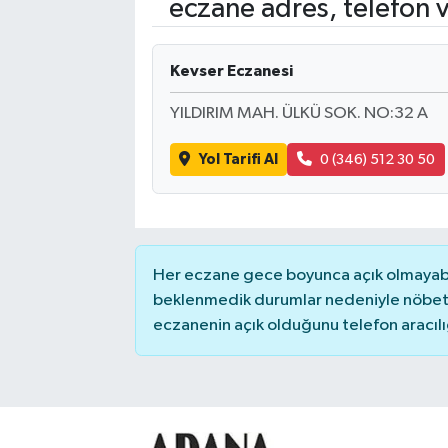
eczane adres, telefon 
Kadın
Kevser Eczanesi
Magazin
YILDIRIM MAH. ÜLKÜ SOK. NO:32 A
Yaşam
Yol Tarifi Al
0 (346) 512 30 50
Her eczane gece boyunca açık olmayabili
beklenmedik durumlar nedeniyle nöbete
eczanenin açık olduğunu telefon aracılığıy