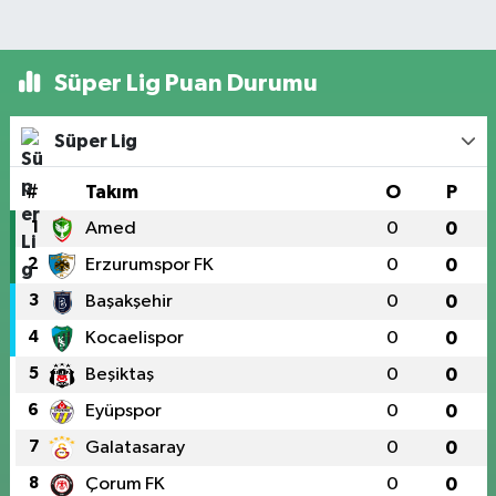
Süper Lig Puan Durumu
Süper Lig
#
Takım
O
P
1
Amed
0
0
2
Erzurumspor FK
0
0
3
Başakşehir
0
0
4
Kocaelispor
0
0
5
Beşiktaş
0
0
6
Eyüpspor
0
0
7
Galatasaray
0
0
8
Çorum FK
0
0