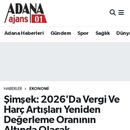
Adana Haberleri
Adana Nöbetçi Eczaneler
Adana Haberleri
Gündem
Spor
Sağlık
Düny
Gündem
Adana Hava Durumu
Spor
Adana Namaz Vakitleri
Sağlık
Adana Trafik Yoğunluk Haritası
Dünya
Süper Lig Puan Durumu ve Fikstür
HABERLER
EKONOMI
Eğitim
Tüm Manşetler
Şimşek: 2026'Da Vergi Ve
Harç Artışları Yeniden
Siyaset
Son Dakika Haberleri
Değerleme Oranının
Ekonomi
Haber Arşivi