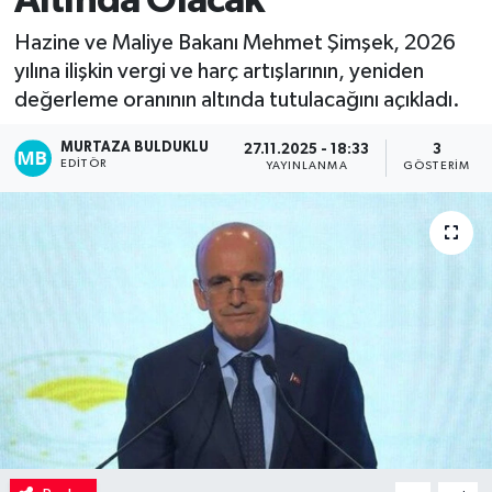
Altında Olacak
Kadın
Hazine ve Maliye Bakanı Mehmet Şimşek, 2026
yılına ilişkin vergi ve harç artışlarının, yeniden
Magazin
değerleme oranının altında tutulacağını açıkladı.
MURTAZA BULDUKLU
Yaşam
27.11.2025 - 18:33
3
EDITÖR
YAYINLANMA
GÖSTERIM