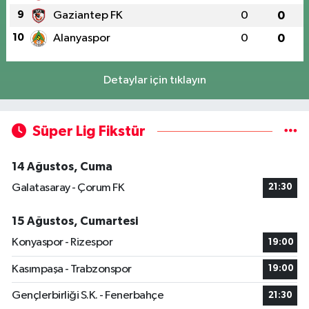
9
Gaziantep FK
0
0
10
Alanyaspor
0
0
Detaylar için tıklayın
Süper Lig Fikstür
14 Ağustos, Cuma
Galatasaray - Çorum FK
21:30
15 Ağustos, Cumartesi
Konyaspor - Rizespor
19:00
Kasımpaşa - Trabzonspor
19:00
Gençlerbirliği S.K. - Fenerbahçe
21:30