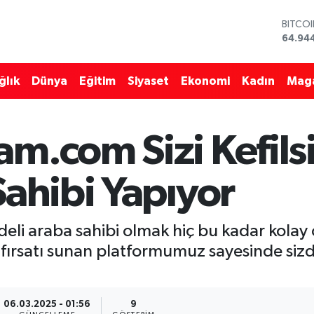
BITCO
64.94
DOLA
47,74
ğlık
Dünya
Eğitim
Siyaset
Ekonomi
Kadın
Mag
EURO
55,25
STERL
64,481
m.com Sizi Kefilsi
GRAM 
6660.
BİST1
Sahibi Yapıyor
13.779
li araba sahibi olmak hiç bu kadar kolay o
a fırsatı sunan platformumuz sayesinde si
06.03.2025 - 01:56
9