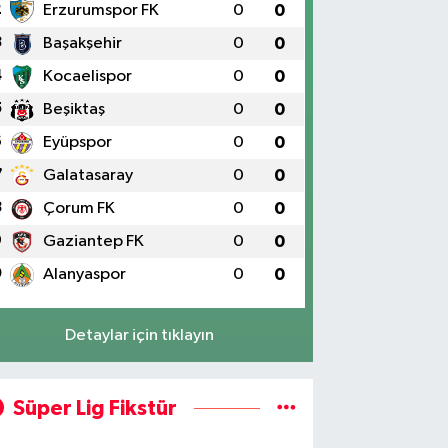
2
Erzurumspor FK
0
0
3
Başakşehir
0
0
4
Kocaelispor
0
0
5
Beşiktaş
0
0
6
Eyüpspor
0
0
7
Galatasaray
0
0
8
Çorum FK
0
0
9
Gaziantep FK
0
0
0
Alanyaspor
0
0
Detaylar için tıklayın
Süper Lig Fikstür