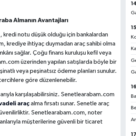
1
Ga
raba Almanın Avantajları
1
i, kredi notu düşük olduğu için bankalardan
Ko
 krediye ihtiyaç duymadan araç sahibi olma
Ka
mkânı sağlar. Çoğu finans kuruluşu kefil veya
Ge
am.com üzerinden yapılan satışlarda böyle bir
natlı veya peşinatsız ödeme planları sunulur.
Ga
 tercihlere göre düzenlenebilir.
1
larıyla karşılaşabilirsiniz. Senetlearabam.com
Ba
vadeli araç
alma fırsatı sunar. Senetle araç
Be
güvenilirliktir. Senetlearabam.com, noter
Am
nlarıyla müşterilerine güvenli bir ticaret
1