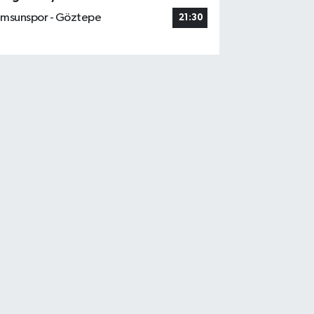
msunspor - Göztepe
21:30