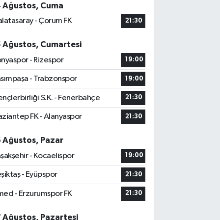
4 Ağustos, Cuma
latasaray - Çorum FK
21:30
5 Ağustos, Cumartesi
nyaspor - Rizespor
19:00
sımpaşa - Trabzonspor
19:00
nçlerbirliği S.K. - Fenerbahçe
21:30
ziantep FK - Alanyaspor
21:30
6 Ağustos, Pazar
şakşehir - Kocaelispor
19:00
şiktaş - Eyüpspor
21:30
ed - Erzurumspor FK
21:30
7 Ağustos, Pazartesi