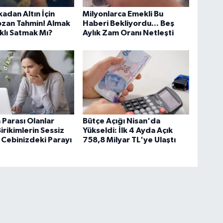
adan Altın İçin
Milyonlarca Emekli Bu
ozan Tahmin! Almak
Haberi Bekliyordu... Beş
klı Satmak Mı?
Aylık Zam Oranı Netleşti
Parası Olanlar
Bütçe Açığı Nisan'da
irikimlerin Sessiz
Yükseldi: İlk 4 Ayda Açık
Cebinizdeki Parayı
758,8 Milyar TL'ye Ulaştı