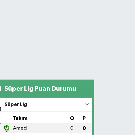
Süper Lig Puan Durumu
Süper Lig
#
Takım
O
P
1
Amed
0
0