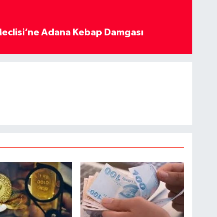
eclisi’ne Adana Kebap Damgası