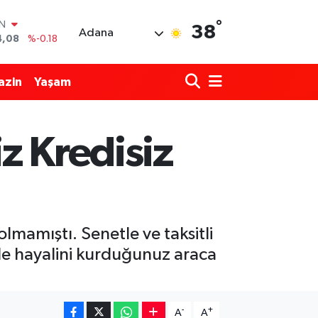
°
IN
38
Adana
4,08
%-0.18
R
36
%0.18
azin
Yaşam
10
%0.32
İN
1
%0.38
z Kredisiz
ALTIN
55
%0.03
00
%-14
lmamıştı. Senetle ve taksitli
zde hayalini kurduğunuz araca
-
+
A
A