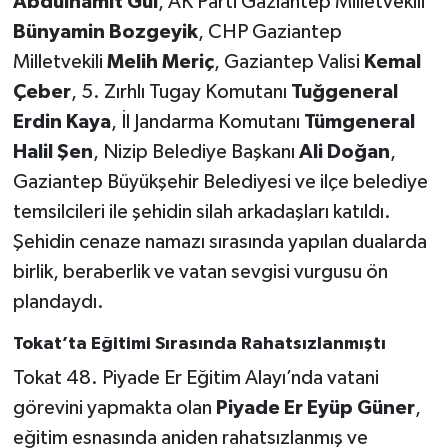
Abdulhamit Gül
, AK Parti Gaziantep Milletvekili
Bünyamin Bozgeyik
, CHP Gaziantep
Milletvekili
Melih Meriç
, Gaziantep Valisi
Kemal
Çeber
, 5. Zırhlı Tugay Komutanı
Tuğgeneral
Erdin Kaya
, İl Jandarma Komutanı
Tümgeneral
Halil Şen
, Nizip Belediye Başkanı
Ali Doğan
,
Gaziantep Büyükşehir Belediyesi ve ilçe belediye
temsilcileri ile şehidin silah arkadaşları katıldı.
Şehidin cenaze namazı sırasında yapılan dualarda
birlik, beraberlik ve vatan sevgisi vurgusu ön
plandaydı.
Tokat’ta Eğitimi Sırasında Rahatsızlanmıştı
Tokat 48. Piyade Er Eğitim Alayı’nda vatani
görevini yapmakta olan
Piyade Er Eyüp Güner
,
eğitim esnasında aniden rahatsızlanmış ve