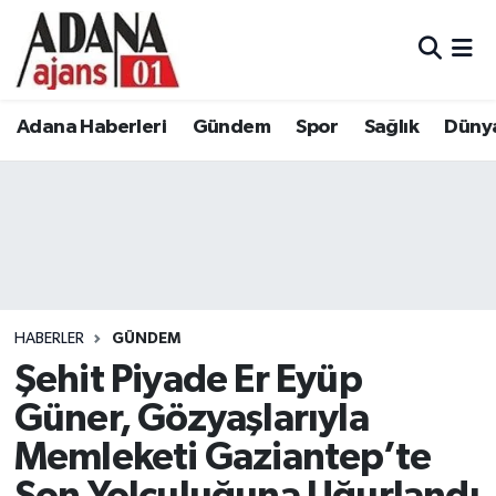
Adana Haberleri
Adana Nöbetçi Eczaneler
Adana Haberleri
Gündem
Spor
Sağlık
Düny
Gündem
Adana Hava Durumu
Spor
Adana Namaz Vakitleri
Sağlık
Adana Trafik Yoğunluk Haritası
Dünya
Süper Lig Puan Durumu ve Fikstür
HABERLER
GÜNDEM
Eğitim
Tüm Manşetler
Şehit Piyade Er Eyüp
Güner, Gözyaşlarıyla
Siyaset
Son Dakika Haberleri
Memleketi Gaziantep’te
Ekonomi
Haber Arşivi