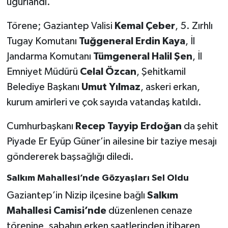
uğurlandı.
Törene; Gaziantep Valisi
Kemal Çeber
, 5. Zırhlı
Tugay Komutanı
Tuğgeneral Erdin Kaya
, İl
Jandarma Komutanı
Tümgeneral Halil Şen
, İl
Emniyet Müdürü
Celal Özcan
, Şehitkamil
Belediye Başkanı
Umut Yılmaz
, askeri erkan,
kurum amirleri ve çok sayıda vatandaş katıldı.
Cumhurbaşkanı
Recep Tayyip Erdoğan
da şehit
Piyade Er Eyüp Güner’in ailesine bir taziye mesajı
göndererek başsağlığı diledi.
Salkım Mahallesi’nde Gözyaşları Sel Oldu
Gaziantep’in Nizip ilçesine bağlı
Salkım
Mahallesi Camisi’nde
düzenlenen cenaze
törenine, sabahın erken saatlerinden itibaren