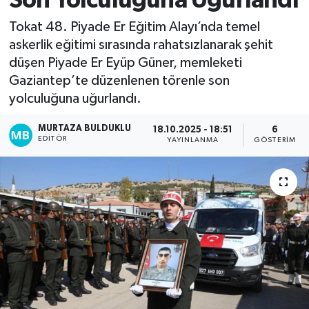
Son Yolculuğuna Uğurlandı
Kadın
Tokat 48. Piyade Er Eğitim Alayı’nda temel
askerlik eğitimi sırasında rahatsızlanarak şehit
Magazin
düşen Piyade Er Eyüp Güner, memleketi
Gaziantep’te düzenlenen törenle son
Yaşam
yolculuğuna uğurlandı.
MURTAZA BULDUKLU
18.10.2025 - 18:51
6
EDITÖR
YAYINLANMA
GÖSTERIM