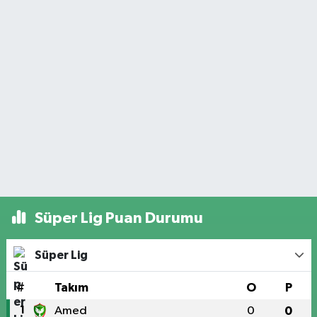
Süper Lig Puan Durumu
Süper Lig
#
Takım
O
P
1
Amed
0
0