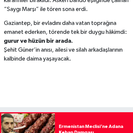
karanfiller bırakıldı. Askeri bando eşliğinde çalınan
“Saygı Marşı” ile tören sona erdi.
Gaziantep, bir evladını daha vatan toprağına
emanet ederken, törende tek bir duygu hâkimdi:
gurur ve hüzün bir arada.
Şehit Güner’in anısı, ailesi ve silah arkadaşlarının
kalbinde daima yaşayacak.
Ermenistan Meclisi’ne Adana
Kebap Damgası