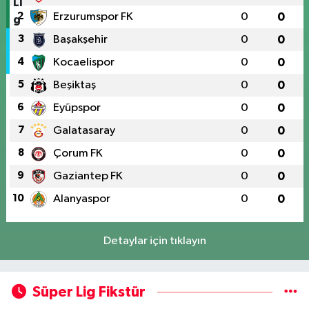
2
Erzurumspor FK
0
0
3
Başakşehir
0
0
4
Kocaelispor
0
0
5
Beşiktaş
0
0
6
Eyüpspor
0
0
7
Galatasaray
0
0
8
Çorum FK
0
0
9
Gaziantep FK
0
0
10
Alanyaspor
0
0
Detaylar için tıklayın
Süper Lig Fikstür