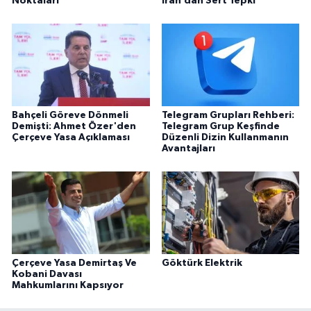
Noktaları
İran’dan Sert Tepki
Bahçeli Göreve Dönmeli
Telegram Grupları Rehberi:
Demişti: Ahmet Özer'den
Telegram Grup Keşfinde
Çerçeve Yasa Açıklaması
Düzenli Dizin Kullanmanın
Avantajları
Çerçeve Yasa Demirtaş Ve
Göktürk Elektrik
Kobani Davası
Mahkumlarını Kapsıyor