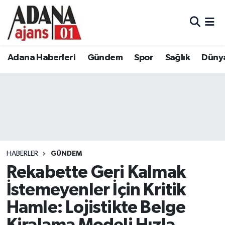
Adana Haberleri
Adana Nöbetçi Eczaneler
Adana Haberleri
Gündem
Spor
Sağlık
Düny
Gündem
Adana Hava Durumu
Spor
Adana Namaz Vakitleri
Sağlık
Adana Trafik Yoğunluk Haritası
Dünya
Süper Lig Puan Durumu ve Fikstür
HABERLER
GÜNDEM
Eğitim
Tüm Manşetler
Rekabette Geri Kalmak
İstemeyenler İçin Kritik
Siyaset
Son Dakika Haberleri
Hamle: Lojistikte Belge
Ekonomi
Haber Arşivi