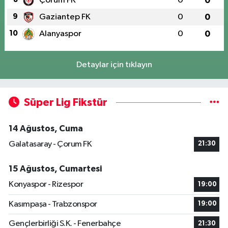
Çorum FK
0
0
9
Gaziantep FK
0
0
10
Alanyaspor
0
0
Detaylar için tıklayın
Süper Lig Fikstür
14 Ağustos, Cuma
Galatasaray - Çorum FK
21:30
15 Ağustos, Cumartesi
Konyaspor - Rizespor
19:00
Kasımpaşa - Trabzonspor
19:00
Gençlerbirliği S.K. - Fenerbahçe
21:30