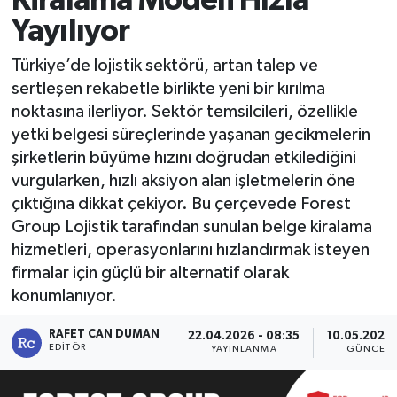
Kiralama Modeli Hızla
Yayılıyor
Kadın
Türkiye’de lojistik sektörü, artan talep ve
Magazin
sertleşen rekabetle birlikte yeni bir kırılma
noktasına ilerliyor. Sektör temsilcileri, özellikle
Yaşam
yetki belgesi süreçlerinde yaşanan gecikmelerin
şirketlerin büyüme hızını doğrudan etkilediğini
vurgularken, hızlı aksiyon alan işletmelerin öne
çıktığına dikkat çekiyor. Bu çerçevede Forest
Group Lojistik tarafından sunulan belge kiralama
hizmetleri, operasyonlarını hızlandırmak isteyen
firmalar için güçlü bir alternatif olarak
konumlanıyor.
RAFET CAN DUMAN
22.04.2026 - 08:35
10.05.2026 
EDITÖR
YAYINLANMA
GÜNCELL