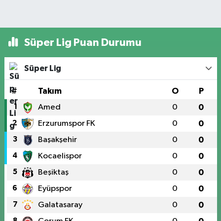
Süper Lig Puan Durumu
Süper Lig
#
Takım
O
P
1
Amed
0
0
2
Erzurumspor FK
0
0
3
Başakşehir
0
0
4
Kocaelispor
0
0
5
Beşiktaş
0
0
6
Eyüpspor
0
0
7
Galatasaray
0
0
8