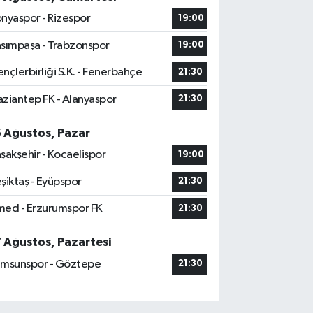
nyaspor - Rizespor
19:00
sımpaşa - Trabzonspor
19:00
nçlerbirliği S.K. - Fenerbahçe
21:30
ziantep FK - Alanyaspor
21:30
6 Ağustos, Pazar
şakşehir - Kocaelispor
19:00
şiktaş - Eyüpspor
21:30
ed - Erzurumspor FK
21:30
7 Ağustos, Pazartesi
msunspor - Göztepe
21:30