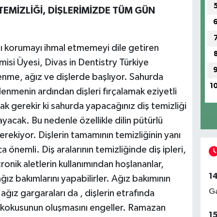
EMİZLİĞİ, DİŞLERİMİZDE TÜM GÜN
nı korumayı ihmal etmemeyi dile getiren
isi Üyesi, Divas in Dentistry Türkiye
lenme, ağız ve dişlerde başlıyor. Sahurda
1
lenmenin ardından dişleri fırçalamak eziyetli
 gerekir ki sahurda yapacağınız diş temizliği
yacak. Bu nedenle özellikle dilin pütürlü
erekiyor. Dişlerin tamamının temizliğinin yanı
ça önemli. Diş aralarının temizliğinde diş ipleri,
ktronik aletlerin kullanımından hoşlananlar,
1
 ağız bakımlarını yapabilirler. Ağız bakımının
Ga
ağız gargaraları da , dişlerin etrafında
z kokusunun oluşmasını engeller. Ramazan
1