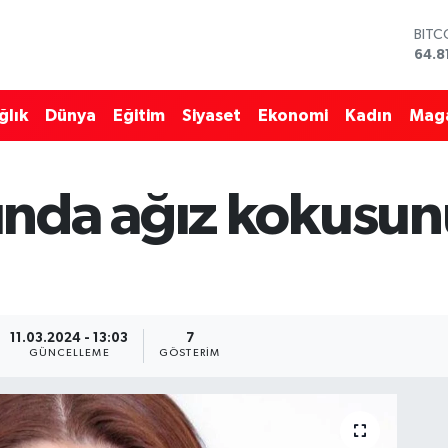
BITC
64.8
DOL
47,7
EUR
ğlık
Dünya
Eğitim
Siyaset
Ekonomi
Kadın
Mag
55,2
STER
64,4
GRAM
nda ağız kokusun
6660
BİST
13.7
11.03.2024 - 13:03
7
GÜNCELLEME
GÖSTERIM