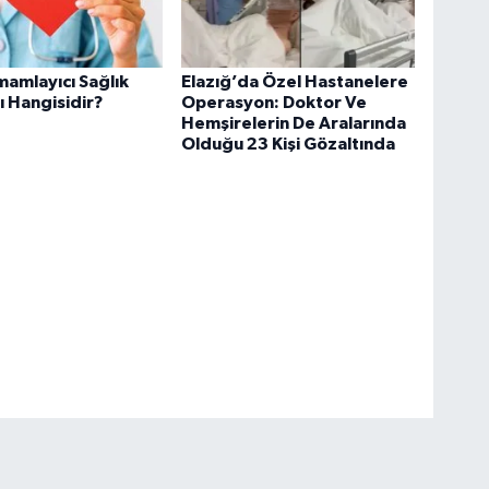
amamlayıcı Sağlık
Elazığ’da Özel Hastanelere
ı Hangisidir?
Operasyon: Doktor Ve
Hemşirelerin De Aralarında
Olduğu 23 Kişi Gözaltında