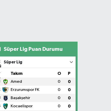
Süper Lig Puan Durumu
Süper Lig
#
Takım
O
P
1
Amed
0
0
2
Erzurumspor FK
0
0
3
Başakşehir
0
0
4
Kocaelispor
0
0