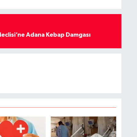
eclisi’ne Adana Kebap Damgası