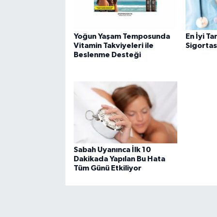
Yoğun Yaşam Temposunda
En İyi T
Vitamin Takviyeleri ile
Sigortas
Beslenme Desteği
Sabah Uyanınca İlk 10
Dakikada Yapılan Bu Hata
Tüm Günü Etkiliyor