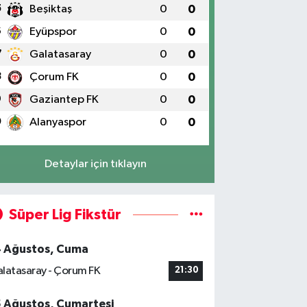
5
Beşiktaş
0
0
6
Eyüpspor
0
0
7
Galatasaray
0
0
8
Çorum FK
0
0
9
Gaziantep FK
0
0
0
Alanyaspor
0
0
Detaylar için tıklayın
Süper Lig Fikstür
4 Ağustos, Cuma
latasaray - Çorum FK
21:30
5 Ağustos, Cumartesi