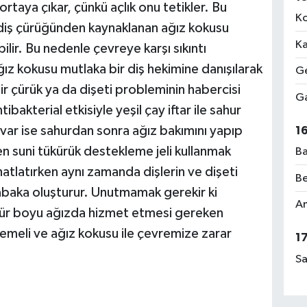
ortaya çıkar, çünkü açlık onu tetikler. Bu
Ko
 diş çürüğünden kaynaklanan ağız kokusu
Ka
lir. Bu nedenle çevreye karşı sıkıntı
 kokusu mutlaka bir diş hekimine danışılarak
Ge
 çürük ya da dişeti probleminin habercisi
Ga
bakterial etkisiyle yeşil çay iftar ile sahur
u var ise sahurdan sonra ağız bakımını yapıp
1
n suni tükürük destekleme jeli kullanmak
Ba
hatlatırken aynı zamanda dişlerin ve dişeti
Be
baka oluşturur. Unutmamak gerekir ki
Am
ömür boyu ağızda hizmet etmesi gereken
emeli ve ağız kokusu ile çevremize zarar
1
Sa