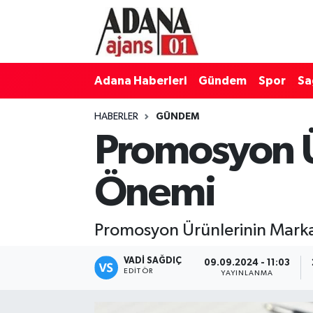
Adana Haberleri
Adana Nöbetçi Eczaneler
Adana Haberleri
Gündem
Spor
Sa
Gündem
Adana Hava Durumu
HABERLER
GÜNDEM
Spor
Adana Namaz Vakitleri
Promosyon Ür
Sağlık
Adana Trafik Yoğunluk Haritası
Önemi
Dünya
Süper Lig Puan Durumu ve Fikstür
Promosyon Ürünlerinin Marka
Eğitim
Tüm Manşetler
VADI SAĞDIÇ
09.09.2024 - 11:03
Siyaset
Son Dakika Haberleri
EDITÖR
YAYINLANMA
Ekonomi
Haber Arşivi