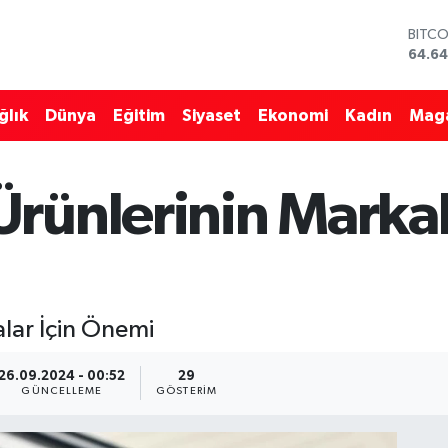
DOLA
47,6
EURO
55,0
ğlık
Dünya
Eğitim
Siyaset
Ekonomi
Kadın
Mag
STERL
64,2
GRAM
6500
ünlerinin Markala
BİST1
13.79
BITC
64.64
lar İçin Önemi
26.09.2024 - 00:52
29
GÜNCELLEME
GÖSTERIM