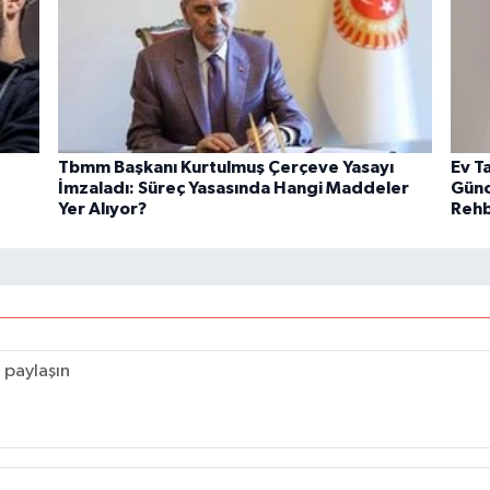
Tbmm Başkanı Kurtulmuş Çerçeve Yasayı
Ev T
İmzaladı: Süreç Yasasında Hangi Maddeler
Günce
Yer Alıyor?
Rehb