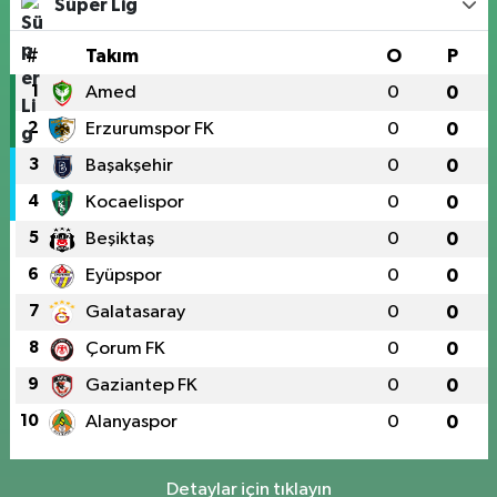
Süper Lig
#
Takım
O
P
1
Amed
0
0
2
Erzurumspor FK
0
0
3
Başakşehir
0
0
4
Kocaelispor
0
0
5
Beşiktaş
0
0
6
Eyüpspor
0
0
7
Galatasaray
0
0
8
Çorum FK
0
0
9
Gaziantep FK
0
0
10
Alanyaspor
0
0
Detaylar için tıklayın