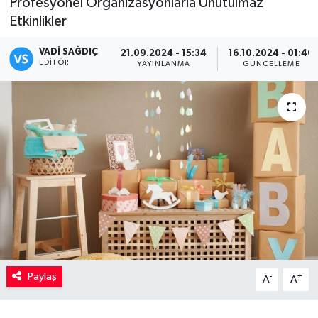
Profesyonel Organizasyonlarla Unutulmaz
Etkinlikler
Kadın
VADI SAĞDIÇ
21.09.2024 - 15:34
16.10.2024 - 01:40
Magazin
EDITÖR
YAYINLANMA
GÜNCELLEME
Yaşam
Paylaş
-
+
A
A