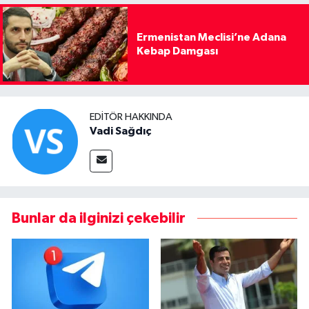
Ermenistan Meclisi’ne Adana
Kebap Damgası
EDITÖR HAKKINDA
Vadi Sağdıç
Bunlar da ilginizi çekebilir