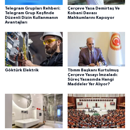
Telegram Grupları Rehberi:
Çerçeve Yasa Demirtaş Ve
Telegram Grup Keşfinde
Kobani Davası
Düzenli Dizin Kullanmanın
Mahkumlarını Kapsıyor
Avantajları
Göktürk Elektrik
Tbmm Başkanı Kurtulmuş
Çerçeve Yasayı İmzaladı:
Süreç Yasasında Hangi
Maddeler Yer Alıyor?