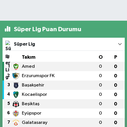
Süper Lig Puan Durumu
Süper Lig
#
Takım
O
P
1
Amed
0
0
2
Erzurumspor FK
0
0
3
Başakşehir
0
0
4
Kocaelispor
0
0
5
Beşiktaş
0
0
6
Eyüpspor
0
0
7
Galatasaray
0
0