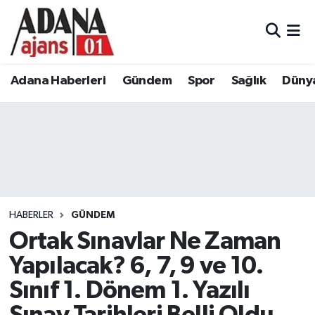
Adana Haberleri
Adana Nöbetçi Eczaneler
Adana Haberleri
Gündem
Spor
Sağlık
Düny
Gündem
Adana Hava Durumu
Spor
Adana Namaz Vakitleri
Sağlık
Adana Trafik Yoğunluk Haritası
Dünya
Süper Lig Puan Durumu ve Fikstür
HABERLER
GÜNDEM
Eğitim
Tüm Manşetler
Ortak Sınavlar Ne Zaman
Yapılacak? 6, 7, 9 ve 10.
Siyaset
Son Dakika Haberleri
Sınıf 1. Dönem 1. Yazılı
Ekonomi
Haber Arşivi