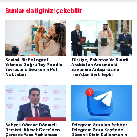
Bunlar da ilginizi çekebilir
Sevimli Bir Fotoğraf
Türkiye, Pakistan Ve Suudi
Yetmez: Doğru Toy Poodle
Arabistan Arasındaki
Yavrusunu Seçmenin Püf
Savunma Anlaşmasına
Noktaları
İran’dan Sert Tepki
Bahçeli Göreve Dönmeli
Telegram Grupları Rehberi:
Demişti: Ahmet Özer'den
Telegram Grup Keşfinde
Çerçeve Yasa Açıklaması
Düzenli Dizin Kullanmanın