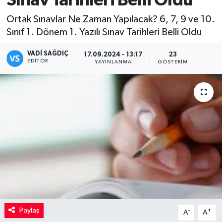
Sınav Tarihleri Belli Oldu
Kadın
Ortak Sınavlar Ne Zaman Yapılacak? 6, 7, 9 ve 10.
Sınıf 1. Dönem 1. Yazılı Sınav Tarihleri Belli Oldu
Magazin
VADI SAĞDIÇ
17.09.2024 - 13:17
23
EDITÖR
YAYINLANMA
GÖSTERIM
Yaşam
Paylaş
-
+
A
A