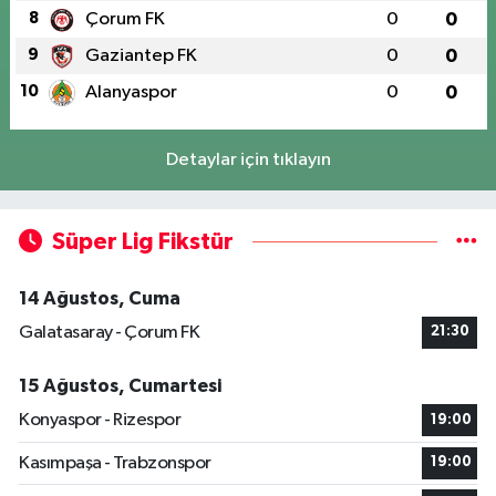
8
Çorum FK
0
0
9
Gaziantep FK
0
0
10
Alanyaspor
0
0
Detaylar için tıklayın
Süper Lig Fikstür
14 Ağustos, Cuma
Galatasaray - Çorum FK
21:30
15 Ağustos, Cumartesi
Konyaspor - Rizespor
19:00
Kasımpaşa - Trabzonspor
19:00