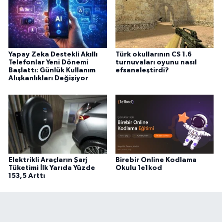
Yapay Zeka Destekli Akıllı
Türk okullarının CS 1.6
Telefonlar Yeni Dönemi
turnuvaları oyunu nasıl
Başlattı: Günlük Kullanım
efsaneleştirdi?
Alışkanlıkları Değişiyor
Elektrikli Araçların Şarj
Birebir Online Kodlama
Tüketimi İlk Yarıda Yüzde
Okulu 1e1kod
153,5 Arttı