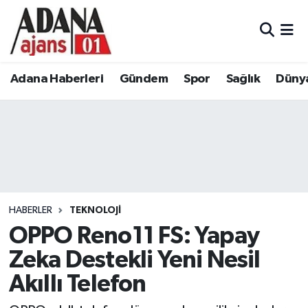
Adana Haberleri
Adana Nöbetçi Eczaneler
Adana Haberleri
Gündem
Spor
Sağlık
Düny
Gündem
Adana Hava Durumu
Spor
Adana Namaz Vakitleri
Sağlık
Adana Trafik Yoğunluk Haritası
Dünya
Süper Lig Puan Durumu ve Fikstür
HABERLER
TEKNOLOJI
Eğitim
Tüm Manşetler
OPPO Reno11 FS: Yapay
Zeka Destekli Yeni Nesil
Siyaset
Son Dakika Haberleri
Akıllı Telefon
Ekonomi
Haber Arşivi