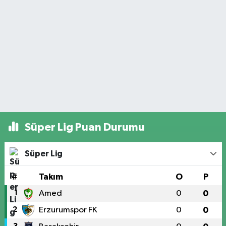
Süper Lig Puan Durumu
Süper Lig
#
Takım
O
P
1
Amed
0
0
2
Erzurumspor FK
0
0