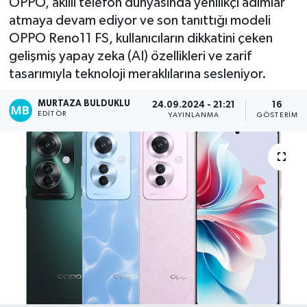
OPPO, akıllı telefon dünyasında yenilikçi adımlar
atmaya devam ediyor ve son tanıttığı modeli
Kadın
OPPO Reno11 FS, kullanıcıların dikkatini çeken
gelişmiş yapay zeka (AI) özellikleri ve zarif
Magazin
tasarımıyla teknoloji meraklılarına sesleniyor.
Yaşam
MURTAZA BULDUKLU
24.09.2024 - 21:21
16
EDITÖR
YAYINLANMA
GÖSTERIM