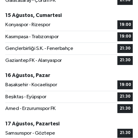
Galatasaray - Çorum FK
21:30
15 Ağustos, Cumartesi
Konyaspor - Rizespor
19:00
Kasımpaşa - Trabzonspor
19:00
Gençlerbirliği S.K. - Fenerbahçe
21:30
Gaziantep FK - Alanyaspor
21:30
16 Ağustos, Pazar
Başakşehir - Kocaelispor
19:00
Beşiktaş - Eyüpspor
21:30
Amed - Erzurumspor FK
21:30
17 Ağustos, Pazartesi
Samsunspor - Göztepe
21:30