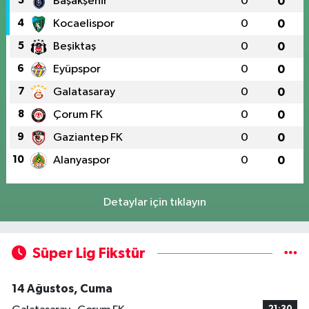
3
Başakşehir
0
0
4
Kocaelispor
0
0
5
Beşiktaş
0
0
6
Eyüpspor
0
0
7
Galatasaray
0
0
8
Çorum FK
0
0
9
Gaziantep FK
0
0
10
Alanyaspor
0
0
Detaylar için tıklayın
Süper Lig Fikstür
14 Ağustos, Cuma