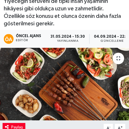
Yiyeceğin serüveni de tıpkı insan yaşamının
hikâyesi gibi oldukça uzun ve zahmetlidir.
Kadın
Özellikle söz konusu et olunca özenin daha fazla
gösterilmesi gerekir.
Magazin
ÖNCEL AJANS
31.05.2024 - 15:30
04.09.2024 - 22:4
Yaşam
EDITÖR
YAYINLANMA
GÜNCELLEME
Paylaş
-
+
A
A