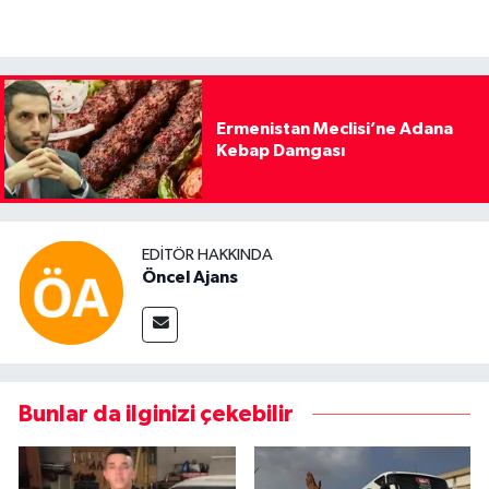
Ermenistan Meclisi’ne Adana
Kebap Damgası
EDITÖR HAKKINDA
Öncel Ajans
Bunlar da ilginizi çekebilir