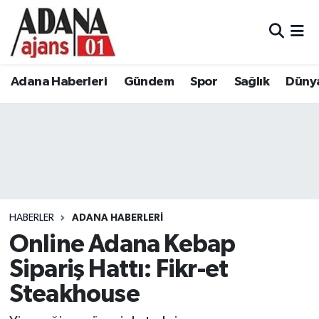
Adana Haberleri
Adana Nöbetçi Eczaneler
Adana Haberleri
Gündem
Spor
Sağlık
Düny
Gündem
Adana Hava Durumu
Spor
Adana Namaz Vakitleri
Sağlık
Adana Trafik Yoğunluk Haritası
Dünya
Süper Lig Puan Durumu ve Fikstür
HABERLER
ADANA HABERLERI
Eğitim
Tüm Manşetler
Online Adana Kebap
Sipariş Hattı: Fikr-et
Siyaset
Son Dakika Haberleri
Steakhouse
Ekonomi
Haber Arşivi