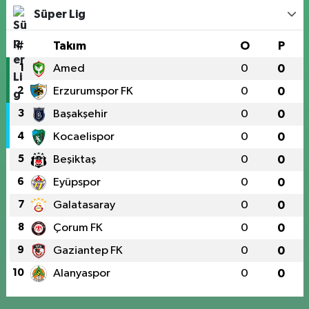
Süper Lig
#
Takım
O
P
1
Amed
0
0
2
Erzurumspor FK
0
0
3
Başakşehir
0
0
4
Kocaelispor
0
0
5
Beşiktaş
0
0
6
Eyüpspor
0
0
7
Galatasaray
0
0
8
Çorum FK
0
0
9
Gaziantep FK
0
0
10
Alanyaspor
0
0