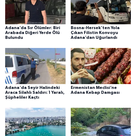
Adana’da Sır Ölümler: Biri
Bosna-Hersek’ten Yola
Arabada Diğeri Yerde Ölü
Çıkan Filistin Konvoyu
Bulundu
Adana’dan Uğurlandı
Adana'da Seyir Halindeki
Ermenistan Meclisi’ne
Araca Silahlı Saldırı: 1 Yaralı,
Adana Kebap Damgası
Şüpheliler Kaçtı