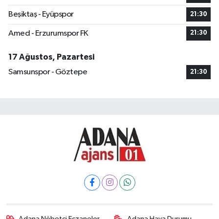
Beşiktaş - Eyüpspor
21:30
Amed - Erzurumspor FK
21:30
17 Ağustos, Pazartesi
Samsunspor - Göztepe
21:30
Adana Nöbetçi Eczaneler
Adana Hava Durumu