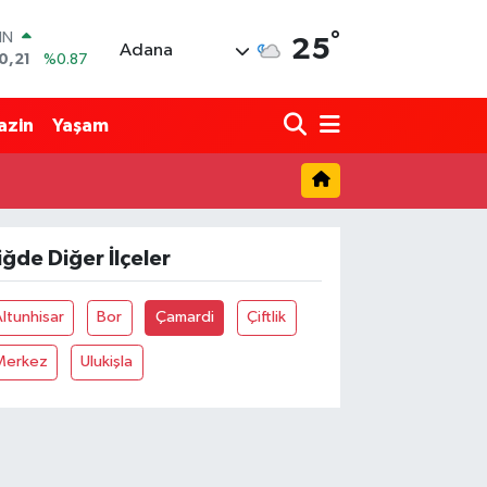
°
IN
25
Adana
0,21
%0.87
R
36
%0.18
azin
Yaşam
10
%0.32
İN
11
%0.38
ALTIN
99
%2.59
iğde Diğer İlçeler
00
9
%-14
ltunhisar
Bor
Çamardi
Çiftlik
Merkez
Ulukişla