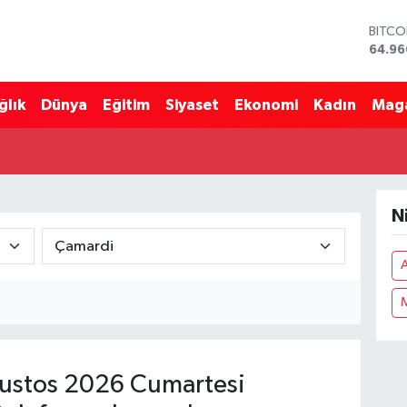
BITCO
64.96
DOLA
47,74
ğlık
Dünya
Eğitim
Siyaset
Ekonomi
Kadın
Mag
EURO
55,25
STERL
64,48
GRAM 
6648.
N
BİST1
13.77
A
ustos 2026 Cumartesi