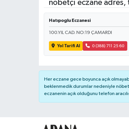
nöbetçi eczane adres, 
Kadın
Hatıpoglu Eczanesi
Magazin
100.YIL CAD. NO:19 ÇAMARDI
Yaşam
Yol Tarifi Al
0 (388) 711 25 60
Her eczane gece boyunca açık olmayabili
beklenmedik durumlar nedeniyle nöbete
eczanenin açık olduğunu telefon aracılığıy