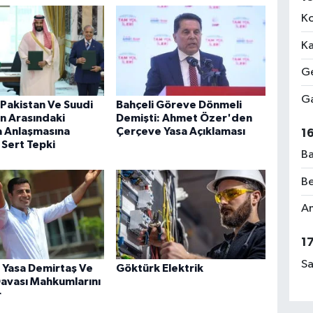
Ko
Ka
Ge
Ga
 Pakistan Ve Suudi
Bahçeli Göreve Dönmeli
n Arasındaki
Demişti: Ahmet Özer'den
 Anlaşmasına
Çerçeve Yasa Açıklaması
1
 Sert Tepki
Ba
Be
Am
1
Sa
 Yasa Demirtaş Ve
Göktürk Elektrik
avası Mahkumlarını
r