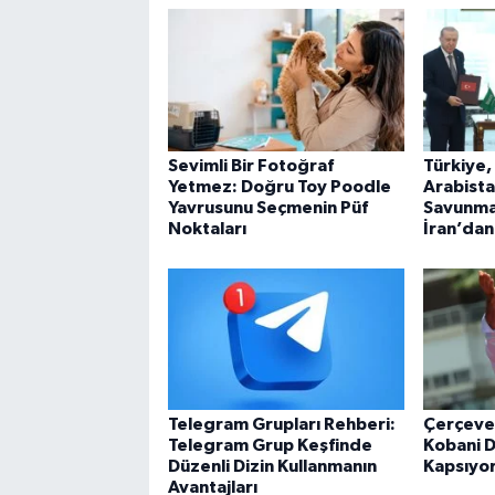
Sevimli Bir Fotoğraf
Türkiye,
Yetmez: Doğru Toy Poodle
Arabista
Yavrusunu Seçmenin Püf
Savunma
Noktaları
İran’dan
Telegram Grupları Rehberi:
Çerçeve
Telegram Grup Keşfinde
Kobani D
Düzenli Dizin Kullanmanın
Kapsıyo
Avantajları