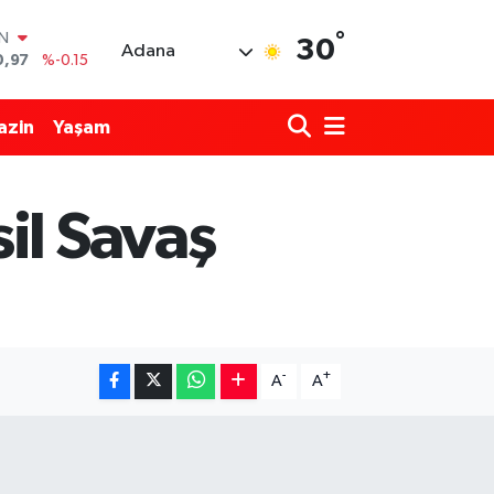
°
IN
30
Adana
0,97
%-0.15
R
36
%0.18
azin
Yaşam
10
%0.32
İN
1
%0.38
il Savaş
ALTIN
55
%0
00
%-14
-
+
A
A