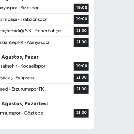
nyaspor - Rizespor
19:00
sımpaşa - Trabzonspor
19:00
nçlerbirliği S.K. - Fenerbahçe
21:30
ziantep FK - Alanyaspor
21:30
6 Ağustos, Pazar
şakşehir - Kocaelispor
19:00
şiktaş - Eyüpspor
21:30
ed - Erzurumspor FK
21:30
7 Ağustos, Pazartesi
msunspor - Göztepe
21:30