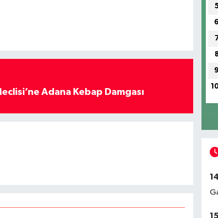
1
eclisi’ne Adana Kebap Damgası
1
Ga
1