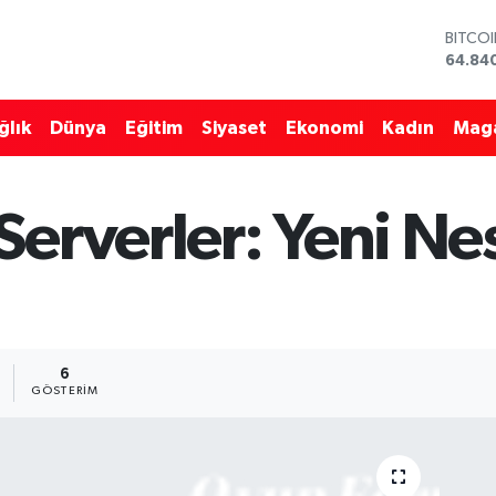
BITCO
64.84
DOLA
47,74
ğlık
Dünya
Eğitim
Siyaset
Ekonomi
Kadın
Mag
EURO
55,25
STERL
64,481
erverler: Yeni Nes
GRAM 
6660.
BİST1
13.779
6
GÖSTERIM