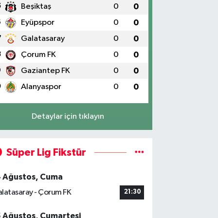
5
Beşiktaş
0
0
6
Eyüpspor
0
0
7
Galatasaray
0
0
8
Çorum FK
0
0
9
Gaziantep FK
0
0
0
Alanyaspor
0
0
Detaylar için tıklayın
Süper Lig Fikstür
4 Ağustos, Cuma
latasaray - Çorum FK
21:30
5 Ağustos, Cumartesi