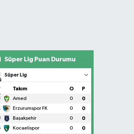
Süper Lig Puan Durumu
Süper Lig
#
Takım
O
P
1
Amed
0
0
2
Erzurumspor FK
0
0
3
Başakşehir
0
0
4
Kocaelispor
0
0