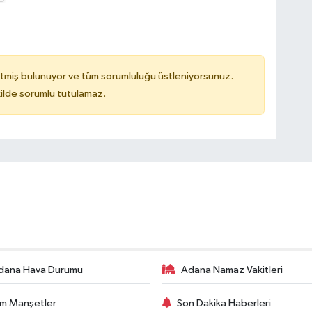
tmiş bulunuyor ve tüm sorumluluğu üstleniyorsunuz.
ilde sorumlu tutulamaz.
dana Hava Durumu
Adana Namaz Vakitleri
m Manşetler
Son Dakika Haberleri