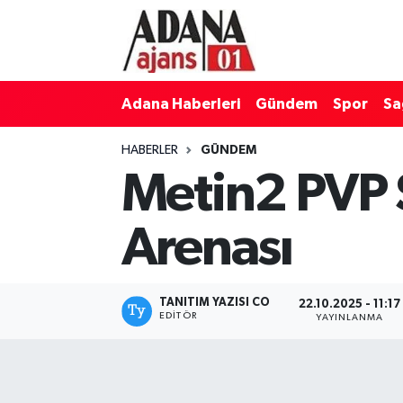
Adana Haberleri
Adana Nöbetçi Eczaneler
Adana Haberleri
Gündem
Spor
Sa
Gündem
Adana Hava Durumu
HABERLER
GÜNDEM
Spor
Adana Namaz Vakitleri
Metin2 PVP S
Sağlık
Adana Trafik Yoğunluk Haritası
Arenası
Dünya
Süper Lig Puan Durumu ve Fikstür
Eğitim
Tüm Manşetler
TANITIM YAZISI CO
22.10.2025 - 11:17
EDITÖR
YAYINLANMA
Siyaset
Son Dakika Haberleri
Ekonomi
Haber Arşivi