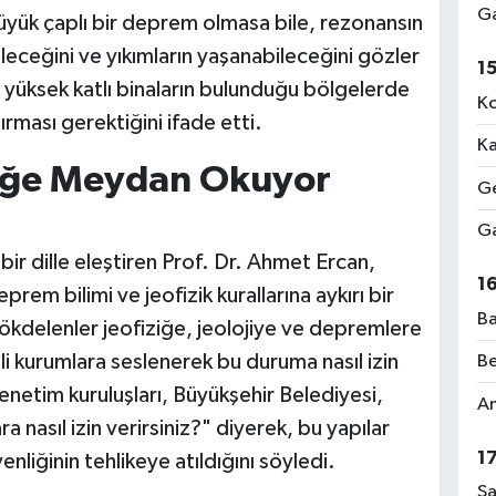
Ga
üyük çaplı bir deprem olmasa bile, rezonansın
ileceğini ve yıkımların yaşanabileceğini gözler
1
e yüksek katlı binaların bulunduğu bölgelerde
Ko
rması gerektiğini ifade etti.
Ka
ziğe Meydan Okuyor
Ge
Ga
bir dille eleştiren Prof. Dr. Ahmet Ercan,
1
rem bilimi ve jeofizik kurallarına aykırı bir
Ba
 gökdelenler jeofiziğe, jeolojiye ve depremlere
i kurumlara seslenerek bu duruma nasıl izin
Be
denetim kuruluşları, Büyükşehir Belediyesi,
Am
ra nasıl izin verirsiniz?" diyerek, bu yapılar
1
liğinin tehlikeye atıldığını söyledi.
Sa