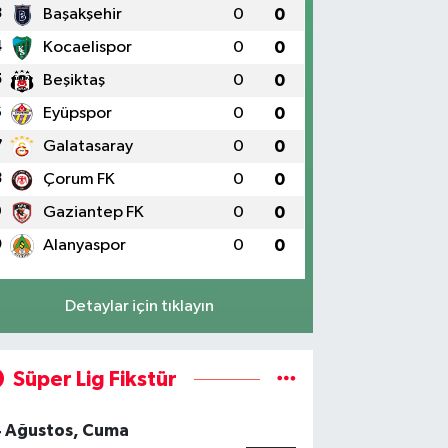
3
Başakşehir
0
0
4
Kocaelispor
0
0
5
Beşiktaş
0
0
6
Eyüpspor
0
0
7
Galatasaray
0
0
8
Çorum FK
0
0
9
Gaziantep FK
0
0
0
Alanyaspor
0
0
Detaylar için tıklayın
Süper Lig Fikstür
4 Ağustos, Cuma