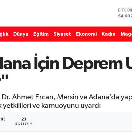
DOLA
47,59
EURO
55,07
ğlık
Dünya
Eğitim
Siyaset
Ekonomi
Kadın
Mag
STERLİ
64,24
GRAM 
6518.2
ana İçin Deprem U
BİST1
13.768
BITCO
r"
64.60
f. Dr. Ahmet Ercan, Mersin ve Adana’da ya
 yetkilileri ve kamuoyunu uyardı
:03
23
GÖSTERIM