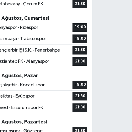
latasaray - Çorum FK
21:30
5 Ağustos, Cumartesi
nyaspor - Rizespor
19:00
sımpaşa - Trabzonspor
19:00
nçlerbirliği S.K. - Fenerbahçe
21:30
ziantep FK - Alanyaspor
21:30
6 Ağustos, Pazar
şakşehir - Kocaelispor
19:00
şiktaş - Eyüpspor
21:30
ed - Erzurumspor FK
21:30
7 Ağustos, Pazartesi
msunspor - Göztepe
21:30