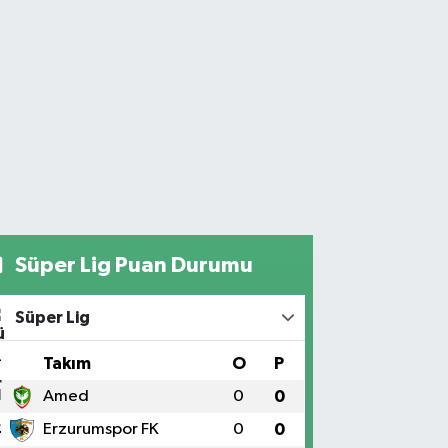
Süper Lig Puan Durumu
Süper Lig
#
Takım
O
P
1
Amed
0
0
2
Erzurumspor FK
0
0