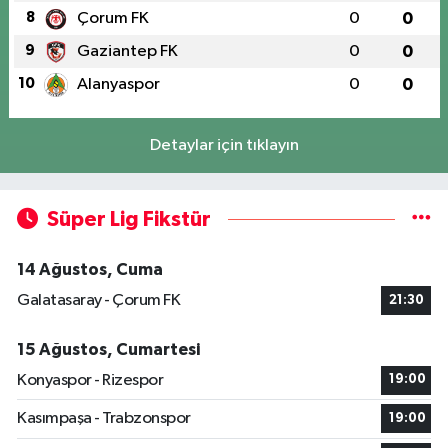
8
Çorum FK
0
0
9
Gaziantep FK
0
0
10
Alanyaspor
0
0
Detaylar için tıklayın
Süper Lig Fikstür
14 Ağustos, Cuma
Galatasaray - Çorum FK
21:30
15 Ağustos, Cumartesi
Konyaspor - Rizespor
19:00
Kasımpaşa - Trabzonspor
19:00