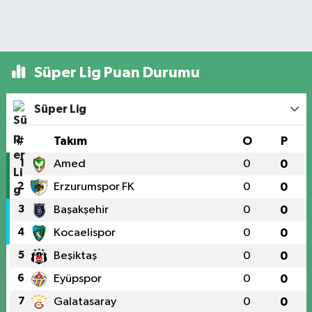
Süper Lig Puan Durumu
Süper Lig
#
Takım
O
P
1
Amed
0
0
2
Erzurumspor FK
0
0
3
Başakşehir
0
0
4
Kocaelispor
0
0
5
Beşiktaş
0
0
6
Eyüpspor
0
0
7
Galatasaray
0
0