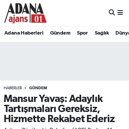
Adana Haberleri
Adana Nöbetçi Eczaneler
Adana Haberleri
Gündem
Spor
Sağlık
Düny
Gündem
Adana Hava Durumu
Spor
Adana Namaz Vakitleri
Sağlık
Adana Trafik Yoğunluk Haritası
Dünya
Süper Lig Puan Durumu ve Fikstür
HABERLER
GÜNDEM
Eğitim
Tüm Manşetler
Mansur Yavaş: Adaylık
Tartışmaları Gereksiz,
Siyaset
Son Dakika Haberleri
Hizmette Rekabet Ederiz
Ekonomi
Haber Arşivi