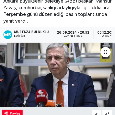
Ankara Büyükşehir Belediye (ABB) Başkanı Mansur
Yavaş, cumhurbaşkanlığı adaylığıyla ilgili iddialara
Kadın
Perşembe günü düzenlediği basın toplantısında
yanıt verdi.
Magazin
MURTAZA BULDUKLU
26.09.2024 - 20:52
05.12.2024
Yaşam
EDITÖR
YAYINLANMA
GÜNCEL
Paylaş
-
+
A
A