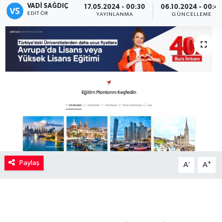
VADI SAĞDIÇ
17.05.2024 - 00:30
06.10.2024 - 00:4
EDITÖR
YAYINLANMA
GÜNCELLEME
Kadın
Magazin
Yaşam
Paylaş
-
+
A
A