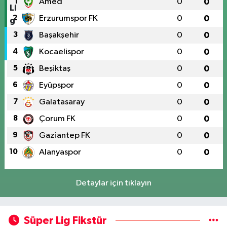
1
Amed
0
0
2
Erzurumspor FK
0
0
3
Başakşehir
0
0
4
Kocaelispor
0
0
5
Beşiktaş
0
0
6
Eyüpspor
0
0
7
Galatasaray
0
0
8
Çorum FK
0
0
9
Gaziantep FK
0
0
10
Alanyaspor
0
0
Detaylar için tıklayın
Süper Lig Fikstür