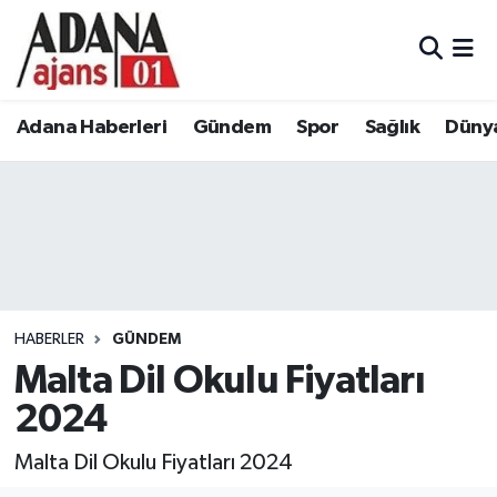
Adana Haberleri
Adana Nöbetçi Eczaneler
Adana Haberleri
Gündem
Spor
Sağlık
Düny
Gündem
Adana Hava Durumu
Spor
Adana Namaz Vakitleri
Sağlık
Adana Trafik Yoğunluk Haritası
Dünya
Süper Lig Puan Durumu ve Fikstür
HABERLER
GÜNDEM
Eğitim
Tüm Manşetler
Malta Dil Okulu Fiyatları
2024
Siyaset
Son Dakika Haberleri
Malta Dil Okulu Fiyatları 2024
Ekonomi
Haber Arşivi