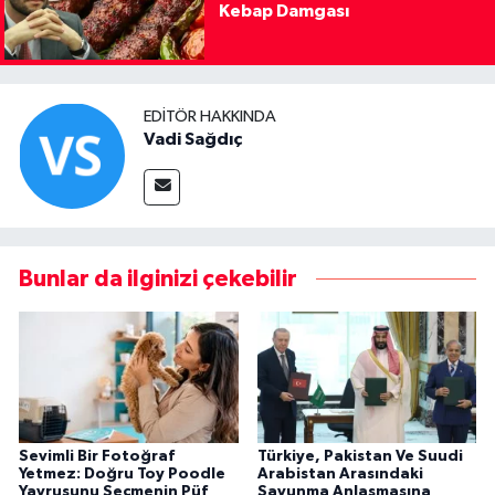
Kebap Damgası
EDITÖR HAKKINDA
Vadi Sağdıç
Bunlar da ilginizi çekebilir
Sevimli Bir Fotoğraf
Türkiye, Pakistan Ve Suudi
Yetmez: Doğru Toy Poodle
Arabistan Arasındaki
Yavrusunu Seçmenin Püf
Savunma Anlaşmasına