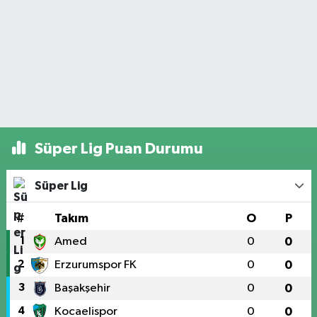
Süper Lig Puan Durumu
Süper Lig
#
Takım
O
P
1
Amed
0
0
2
Erzurumspor FK
0
0
3
Başakşehir
0
0
4
Kocaelispor
0
0