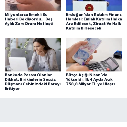
Milyonlarca Emekli Bu
Erdoğan'dan Katılım Finans
Haberi Bekliyordu... Beş
Hamlesi: Emlak Katılım Halka
Aylık Zam Oranı Netleşti
Arz Edilecek, Ziraat Ve Halk
Katılım Birleşecek
Bankada Parası Olanlar
Bütçe Açığı Nisan'da
Dikkat: Birikimlerin Sessiz
Yükseldi: İlk 4 Ayda Açık
Düşmanı Cebinizdeki Parayı
758,8 Milyar TL'ye Ulaştı
Eritiyor