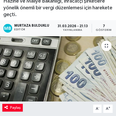
Hazine ve Maliye Bakanlığı, ihracatçı şirketlere
yönelik önemli bir vergi düzenlemesi için harekete
Kadın
geçti.
Magazin
MURTAZA BULDUKLU
31.03.2026 - 21:13
7
EDITÖR
YAYINLANMA
GÖSTERIM
Yaşam
Paylaş
-
+
A
A