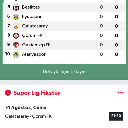
5
Beşiktaş
0
0
6
Eyüpspor
0
0
7
Galatasaray
0
0
8
Çorum FK
0
0
9
Gaziantep FK
0
0
10
Alanyaspor
0
0
Detaylar için tıklayın
Süper Lig Fikstür
14 Ağustos, Cuma
Galatasaray - Çorum FK
21:30