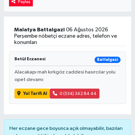
Paylaş
Kadın
Magazin
Malatya
Battalgazi
06 Ağustos 2026
Perşembe nöbetçi eczane adres, telefon ve
Yaşam
konumları
Betül Eczanesi
Battalgazi
Alacakapı mah kırkgöz caddesi hasırcılar yolu
opet devamı
Yol Tarifi Al
0 (534) 342 84 44
Her eczane gece boyunca açık olmayabilir, bazıları