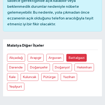
sadece gerektiğinde açık kalabilir veya
beklenmedik durumlar nedeniyle nöbete
gelemeyebilir. Bu nedenle, yola çıkmadan önce
eczanenin açık olduğunu telefon aracılığıyla teyit
etmeniz iyi bir fikir olacaktır.
Malatya Diğer İlçeler
Akçadağ
Arapgir
Arguvan
Battalgazi
Darende
Doğanşehir
Doğanyol
Hekimhan
Kale
Kuluncak
Pütürge
Yazihan
Yeşilyurt