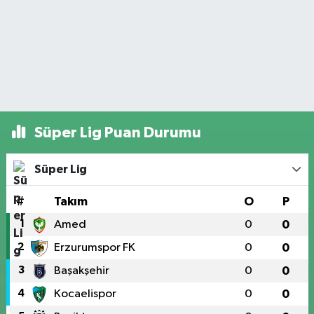
Süper Lig Puan Durumu
Süper Lig
#
Takım
O
P
1
Amed
0
0
2
Erzurumspor FK
0
0
3
Başakşehir
0
0
4
Kocaelispor
0
0