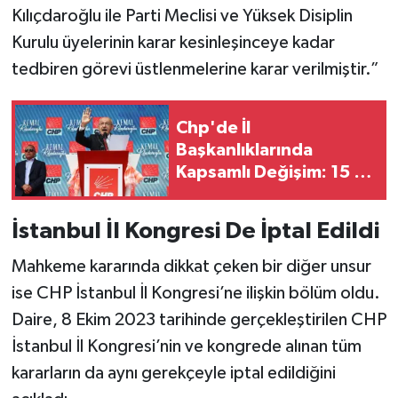
Kılıçdaroğlu ile Parti Meclisi ve Yüksek Disiplin
Kurulu üyelerinin karar kesinleşinceye kadar
tedbiren görevi üstlenmelerine karar verilmiştir.”
Chp'de İl
Başkanlıklarında
Kapsamlı Değişim: 15 İle
Yeni Atama, 7 İlin
Yönetimi Görevden
İstanbul İl Kongresi De İptal Edildi
Alındı
Mahkeme kararında dikkat çeken bir diğer unsur
ise CHP İstanbul İl Kongresi’ne ilişkin bölüm oldu.
Daire, 8 Ekim 2023 tarihinde gerçekleştirilen CHP
İstanbul İl Kongresi’nin ve kongrede alınan tüm
kararların da aynı gerekçeyle iptal edildiğini