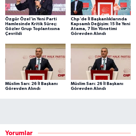
Özgür Özel'in Yeni Parti
Chp'de İl Başkanlıklarında
Hamlesinde Kritik Süreç:
Kapsamlı Değişim: 15 İle Yeni
Gözler Grup Toplantısına
Atama, 7 İlin Yönetimi
Çevrildi
Görevden Alındı
Müslim Sarı: 26 İl Başkanı
Müslim Sarı: 26 İl Başkanı
Görevden Alındı
Görevden Alındı
Yorumlar