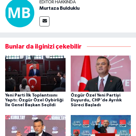
EDITÖR HAKKINDA
Murtaza Bulduklu
Bunlar da ilginizi çekebilir
Yeni Parti İlk Toplantısını
Özgür Özel Yeni Partiyi
Yaptı: Özgür Özel Oybirliği
Duyurdu, CHP'de Ayrılık
İle Genel Başkan Seçildi
Süreci Başladı