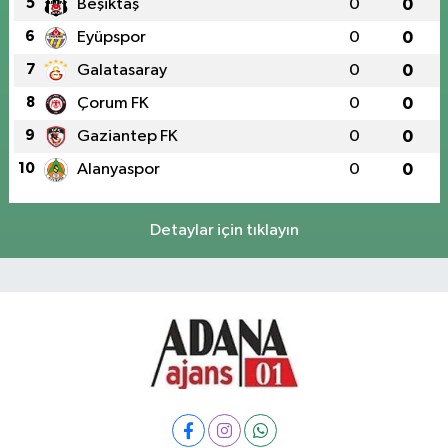
5
Beşiktaş
0
0
6
Eyüpspor
0
0
7
Galatasaray
0
0
8
Çorum FK
0
0
9
Gaziantep FK
0
0
10
Alanyaspor
0
0
Detaylar için tıklayın