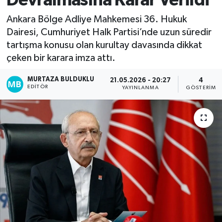
Devralmasına Karar Verildi
Kadın
Ankara Bölge Adliye Mahkemesi 36. Hukuk
Dairesi, Cumhuriyet Halk Partisi’nde uzun süredir
Magazin
tartışma konusu olan kurultay davasında dikkat
çeken bir karara imza attı.
Yaşam
MURTAZA BULDUKLU
21.05.2026 - 20:27
4
EDITÖR
YAYINLANMA
GÖSTERIM