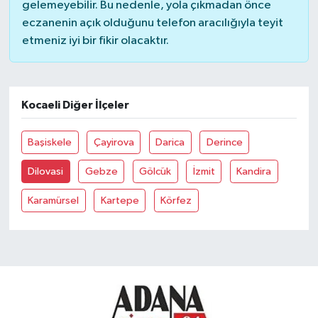
gelemeyebilir. Bu nedenle, yola çıkmadan önce
eczanenin açık olduğunu telefon aracılığıyla teyit
etmeniz iyi bir fikir olacaktır.
Kocaeli Diğer İlçeler
Başiskele
Çayirova
Darica
Derince
Dilovasi
Gebze
Gölcük
İzmit
Kandira
Karamürsel
Kartepe
Körfez