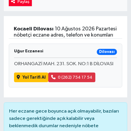
Paylaş
Kadın
Magazin
Kocaeli
Dilovası
10 Ağustos 2026 Pazartesi
nöbetçi eczane adres, telefon ve konumları
Yaşam
Uğur Eczanesi
Dilovası
ORHANGAZİ MAH. 231. SOK. NO:1 B DİLOVASI
Yol Tarifi Al
0 (262) 754 17 54
Her eczane gece boyunca açık olmayabilir, bazıları
sadece gerektiğinde açık kalabilir veya
beklenmedik durumlar nedeniyle nöbete