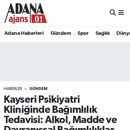
Adana Haberleri
Adana Nöbetçi Eczaneler
Adana Haberleri
Gündem
Spor
Sağlık
Düny
Gündem
Adana Hava Durumu
Spor
Adana Namaz Vakitleri
Sağlık
Adana Trafik Yoğunluk Haritası
Dünya
Süper Lig Puan Durumu ve Fikstür
HABERLER
GÜNDEM
Eğitim
Tüm Manşetler
Kayseri Psikiyatri
Kliniğinde Bağımlılık
Siyaset
Son Dakika Haberleri
Tedavisi: Alkol, Madde ve
Ekonomi
Haber Arşivi