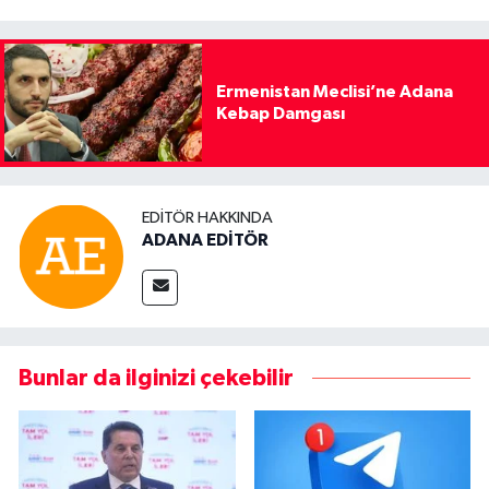
Ermenistan Meclisi’ne Adana
Kebap Damgası
EDITÖR HAKKINDA
ADANA EDİTÖR
Bunlar da ilginizi çekebilir