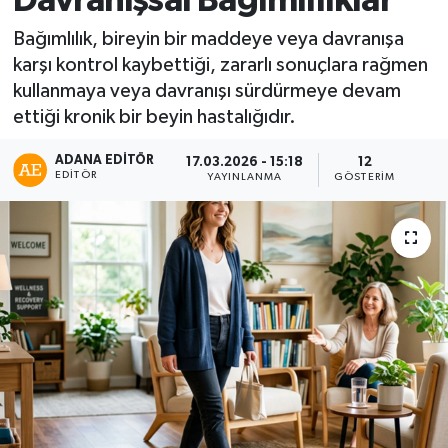
Davranışsal Bağımlılıklar
Kadın
Bağımlılık, bireyin bir maddeye veya davranışa
karşı kontrol kaybettiği, zararlı sonuçlara rağmen
Magazin
kullanmaya veya davranışı sürdürmeye devam
ettiği kronik bir beyin hastalığıdır.
Yaşam
ADANA EDİTÖR
17.03.2026 - 15:18
12
EDITÖR
YAYINLANMA
GÖSTERIM