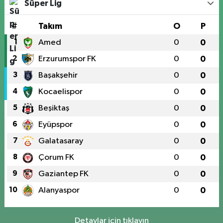
Süper Lig
#
Takım
O
P
1
Amed
0
0
2
Erzurumspor FK
0
0
3
Başakşehir
0
0
4
Kocaelispor
0
0
5
Beşiktaş
0
0
6
Eyüpspor
0
0
7
Galatasaray
0
0
8
Çorum FK
0
0
9
Gaziantep FK
0
0
10
Alanyaspor
0
0
Detaylar için tıklayın