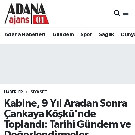
Adana Haberleri
Adana Nöbetçi Eczaneler
Adana Haberleri
Gündem
Spor
Sağlık
Düny
Gündem
Adana Hava Durumu
Spor
Adana Namaz Vakitleri
Sağlık
Adana Trafik Yoğunluk Haritası
Dünya
Süper Lig Puan Durumu ve Fikstür
HABERLER
SIYASET
Eğitim
Tüm Manşetler
Kabine, 9 Yıl Aradan Sonra
Çankaya Köşkü'nde
Siyaset
Son Dakika Haberleri
Toplandı: Tarihi Gündem ve
Ekonomi
Haber Arşivi