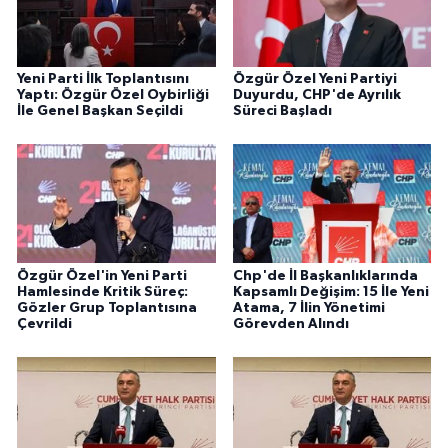
Yeni Parti İlk Toplantısını
Özgür Özel Yeni Partiyi
Yaptı: Özgür Özel Oybirliği
Duyurdu, CHP'de Ayrılık
İle Genel Başkan Seçildi
Süreci Başladı
Özgür Özel'in Yeni Parti
Chp'de İl Başkanlıklarında
Hamlesinde Kritik Süreç:
Kapsamlı Değişim: 15 İle Yeni
Gözler Grup Toplantısına
Atama, 7 İlin Yönetimi
Çevrildi
Görevden Alındı