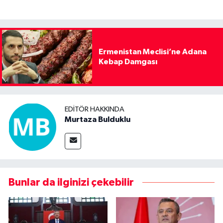
Ermenistan Meclisi’ne Adana
Kebap Damgası
EDITÖR HAKKINDA
Murtaza Bulduklu
Bunlar da ilginizi çekebilir