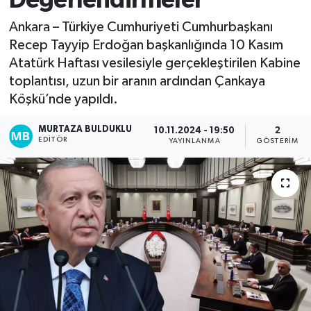
Değerlendirmeler
Kadın
Ankara – Türkiye Cumhuriyeti Cumhurbaşkanı
Recep Tayyip Erdoğan başkanlığında 10 Kasım
Magazin
Atatürk Haftası vesilesiyle gerçekleştirilen Kabine
toplantısı, uzun bir aranın ardından Çankaya
Yaşam
Köşkü’nde yapıldı.
MURTAZA BULDUKLU
10.11.2024 - 19:50
2
EDITÖR
YAYINLANMA
GÖSTERIM