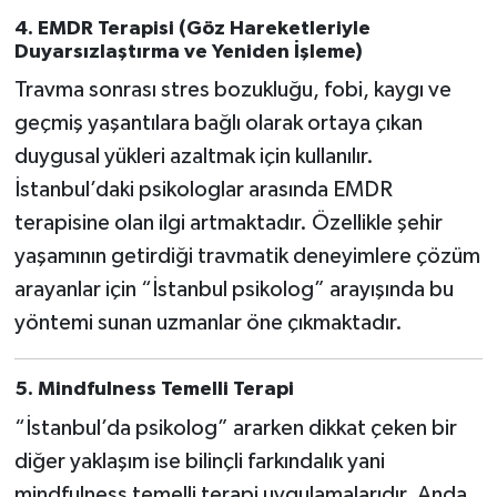
4.
EMDR Terapisi (Göz Hareketleriyle
Duyars
ı
zla
ş
t
ı
rma ve Yeniden
İş
leme)
Travma sonrası stres bozukluğu, fobi, kaygı ve
geçmiş yaşantılara bağlı olarak ortaya çıkan
duygusal yükleri azaltmak için kullanılır.
İstanbul’daki psikologlar arasında EMDR
terapisine olan ilgi artmaktadır. Özellikle şehir
yaşamının getirdiği travmatik deneyimlere çözüm
arayanlar için “İstanbul psikolog” arayışında bu
yöntemi sunan uzmanlar öne çıkmaktadır.
5.
Mindfulness Temelli Terapi
“İstanbul’da psikolog” ararken dikkat çeken bir
diğer yaklaşım ise bilinçli farkındalık yani
mindfulness temelli terapi uygulamalarıdır. Anda