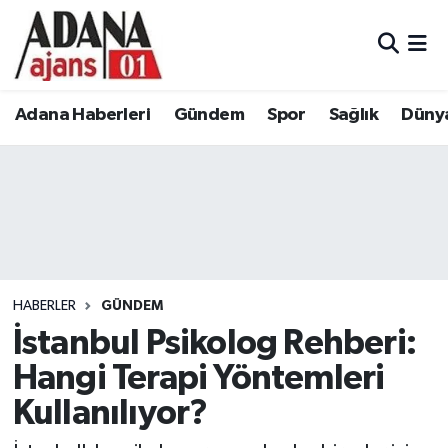
Adana Haberleri
Adana Nöbetçi Eczaneler
Adana Haberleri
Gündem
Spor
Sağlık
Düny
Gündem
Adana Hava Durumu
Spor
Adana Namaz Vakitleri
Sağlık
Adana Trafik Yoğunluk Haritası
Dünya
Süper Lig Puan Durumu ve Fikstür
HABERLER
GÜNDEM
Eğitim
Tüm Manşetler
İstanbul Psikolog Rehberi:
Hangi Terapi Yöntemleri
Siyaset
Son Dakika Haberleri
Kullanılıyor?
Ekonomi
Haber Arşivi