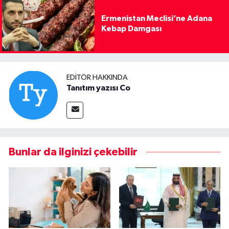
Ermenistan Meclisi’ne Adana
Kebap Damgası
EDITÖR HAKKINDA
Tanıtım yazısı Co
Bunlar da ilginizi çekebilir