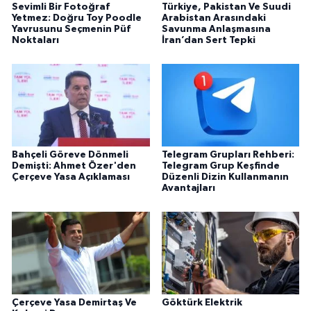
Sevimli Bir Fotoğraf
Türkiye, Pakistan Ve Suudi
Yetmez: Doğru Toy Poodle
Arabistan Arasındaki
Yavrusunu Seçmenin Püf
Savunma Anlaşmasına
Noktaları
İran’dan Sert Tepki
Bahçeli Göreve Dönmeli
Telegram Grupları Rehberi:
Demişti: Ahmet Özer'den
Telegram Grup Keşfinde
Çerçeve Yasa Açıklaması
Düzenli Dizin Kullanmanın
Avantajları
Çerçeve Yasa Demirtaş Ve
Göktürk Elektrik