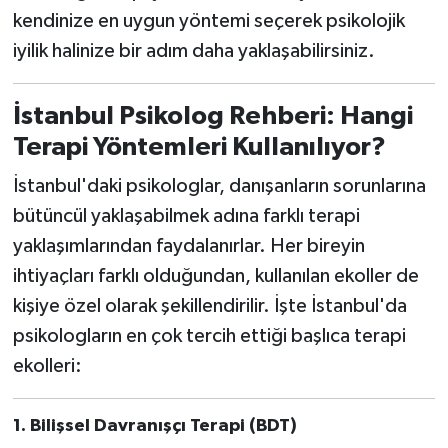
kendinize en uygun yöntemi seçerek psikolojik
iyilik halinize bir adım daha yaklaşabilirsiniz.
İ
stanbul Psikolog Rehberi: Hangi
Terapi Yöntemleri Kullan
ı
l
ı
yor?
İstanbul'daki psikologlar, danışanların sorunlarına
bütüncül yaklaşabilmek adına farklı terapi
yaklaşımlarından faydalanırlar. Her bireyin
ihtiyaçları farklı olduğundan, kullanılan ekoller de
kişiye özel olarak şekillendirilir. İşte İstanbul'da
psikologların en çok tercih ettiği başlıca terapi
ekolleri:
1.
Bili
ş
sel Davran
ış
ç
ı
Terapi (BDT)