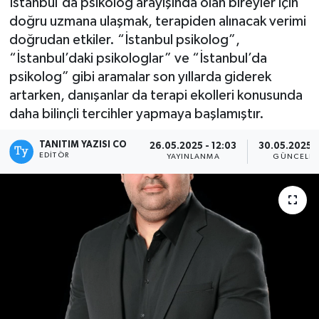
İstanbul'da psikolog arayışında olan bireyler için
doğru uzmana ulaşmak, terapiden alınacak verimi
Kadın
doğrudan etkiler. “İstanbul psikolog”,
“İstanbul’daki psikologlar” ve “İstanbul’da
Magazin
psikolog” gibi aramalar son yıllarda giderek
artarken, danışanlar da terapi ekolleri konusunda
Yaşam
daha bilinçli tercihler yapmaya başlamıştır.
TANITIM YAZISI CO
26.05.2025 - 12:03
30.05.2025 -
EDITÖR
YAYINLANMA
GÜNCELLE