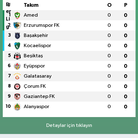
#
Takım
O
P
1
Amed
0
0
2
Erzurumspor FK
0
0
3
Başakşehir
0
0
4
Kocaelispor
0
0
5
Beşiktaş
0
0
6
Eyüpspor
0
0
7
Galatasaray
0
0
8
Çorum FK
0
0
9
Gaziantep FK
0
0
10
Alanyaspor
0
0
Detaylar için tıklayın