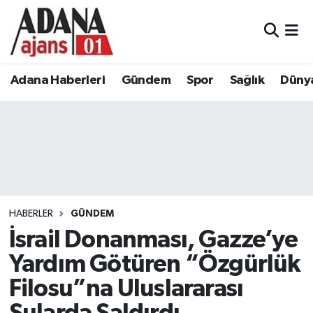
Adana Haberleri
Adana Nöbetçi Eczaneler
Adana Haberleri
Gündem
Spor
Sağlık
Düny
Gündem
Adana Hava Durumu
Spor
Adana Namaz Vakitleri
Sağlık
Adana Trafik Yoğunluk Haritası
Dünya
Süper Lig Puan Durumu ve Fikstür
HABERLER
GÜNDEM
Eğitim
Tüm Manşetler
İsrail Donanması, Gazze’ye
Yardım Götüren “Özgürlük
Siyaset
Son Dakika Haberleri
Filosu”na Uluslararası
Ekonomi
Haber Arşivi