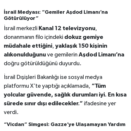
İsrail Medyası: “Gemiler Aşdod Limanı’na
Götürülüyor”
İsrail merkezli
Kanal 12 televizyonu
,
donanmanın filo içindeki
dokuz gemiye
müdahale ettiğini
,
yaklaşık 150 kişinin
alıkonulduğunu
ve gemilerin
Aşdod Limanı’na
doğru götürüldüğünü duyurdu.
İsrail Dışişleri Bakanlığı ise sosyal medya
platformu X’te yaptığı açıklamada,
“Tüm
yolcular güvende, sağlık durumları iyi. En kısa
sürede sınır dışı edilecekler.”
ifadesine yer
verdi.
“Vicdan” Simgesi: Gazze’ye Ulaşamayan Yardım