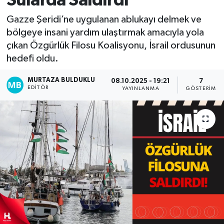
Sularda Saldırdı
Kadın
Gazze Şeridi’ne uygulanan ablukayı delmek ve
bölgeye insani yardım ulaştırmak amacıyla yola
Magazin
çıkan Özgürlük Filosu Koalisyonu, İsrail ordusunun
hedefi oldu.
Yaşam
MURTAZA BULDUKLU
08.10.2025 - 19:21
7
EDITÖR
YAYINLANMA
GÖSTERIM