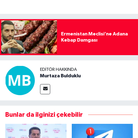
Ermenistan Meclisi’ne Adana
Kebap Damgası
EDITÖR HAKKINDA
Murtaza Bulduklu
Bunlar da ilginizi çekebilir