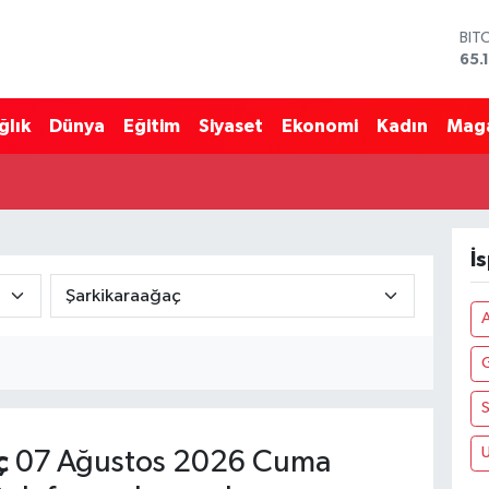
BIT
65.
DO
47,
ğlık
Dünya
Eğitim
Siyaset
Ekonomi
Kadın
Mag
EU
55,
STE
64,
GRA
661
İ
BİS
13.
S
U
ç
07 Ağustos 2026 Cuma