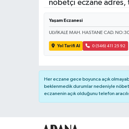
nöbetçi eczane adres, 
Kadın
Yaşam Eczanesi
Magazin
ULVİKALE MAH. HASTANE CAD. NO:3
Yaşam
Yol Tarifi Al
0 (546) 411 25 92
Her eczane gece boyunca açık olmayabili
beklenmedik durumlar nedeniyle nöbete
eczanenin açık olduğunu telefon aracılığıy