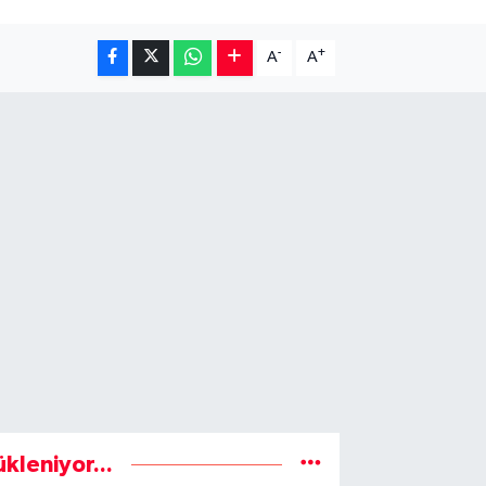
-
+
A
A
ükleniyor...