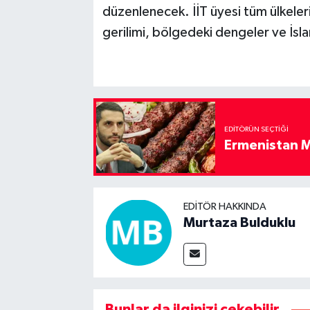
düzenlenecek. İİT üyesi tüm ülkeleri
gerilimi, bölgedeki dengeler ve İsla
EDITÖRÜN SEÇTIĞI
Ermenistan M
EDITÖR HAKKINDA
Murtaza Bulduklu
Bunlar da ilginizi çekebilir