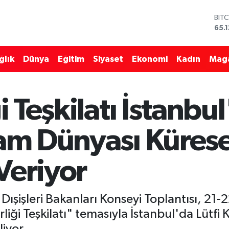
DO
47,
EU
55,
ğlık
Dünya
Eğitim
Siyaset
Ekonomi
Kadın
Mag
STE
64,
GRA
664
ği Teşkilatı İstanbu
BİS
13.
BIT
lam Dünyası Kürese
65.
Veriyor
51. Dışişleri Bakanları Konseyi Toplantısı, 21
iği Teşkilatı" temasıyla İstanbul'da Lütfi 
liyor.