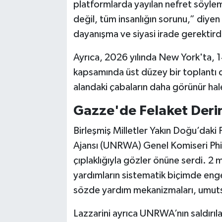
platformlarda yayılan nefret söyle
değil, tüm insanlığın sorunu,” diy
dayanışma ve siyasi irade gerektirdiğ
Ayrıca, 2026 yılında New York'ta,
kapsamında üst düzey bir toplantı d
alandaki çabaların daha görünür hale
Gazze'de Felaket Deri
Birleşmiş Milletler Yakın Doğu’daki F
Ajansı (UNRWA) Genel Komiseri Phili
çıplaklığıyla gözler önüne serdi. 2 
yardımların sistematik biçimde engel
sözde yardım mekanizmaları, umutsu
Lazzarini ayrıca UNRWA’nın saldırıla