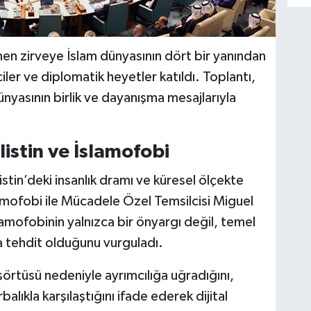
nen zirveye İslam dünyasının dört bir yanından
ciler ve diplomatik heyetler katıldı. Toplantı,
ünyasının birlik ve dayanışma mesajlarıyla
stin ve İslamofobi
ilistin’deki insanlık dramı ve küresel ölçekte
amofobi ile Mücadele Özel Temsilcisi Miguel
mofobinin yalnızca bir önyargı değil, temel
ışa tehdit olduğunu vurguladı.
örtüsü nedeniyle ayrımcılığa uğradığını,
alıkla karşılaştığını ifade ederek dijital