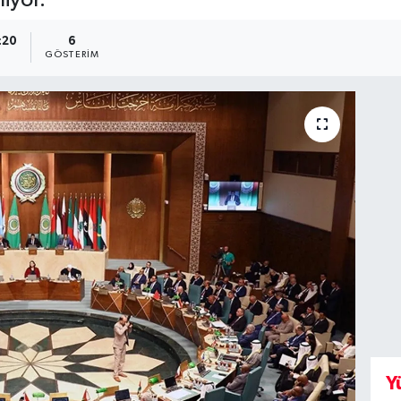
:20
6
GÖSTERIM
Y