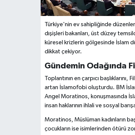
Türkiye'nin ev sahipliğinde düzenle
dışişleri bakanları, üst düzey temsil
küresel krizlerin gölgesinde İslam d
dikkat çekiyor.
Gündemin Odağında Fili
Toplantının en çarpıcı başlıklarını, F
artan İslamofobi oluşturdu. BM İsl
Angel Moratinos, konuşmasında İsla
insan haklarının ihlali ve sosyal bar
Moratinos, Müslüman kadınların baş
çocukların ise isimlerinden ötürü zorb