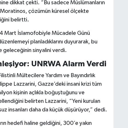
mine dikkat çekti. “Bu sadece Müslümanların
en Moratinos, çözümün küresel ölçekte
ini belirtti.
 14 Mart İslamofobiyle Mücadele Günü
üzenlemeyi planladıklarını duyurarak, bu
 geleceğinin sinyalini verdi.
nleşiyor: UNRWA Alarm Verdi
ilistinli Mültecilere Yardım ve Bayındırlık
ppe Lazzarini, Gazze’deki insani krizi tüm
milyon kişinin açlıkla boğuştuğunu ve
lendiğini belirten Lazzarini, “Yeni kurulan
z insanları daha da küçük düşürüyor,” dedi.
rın hedefi haline geldiğini, 300’e yakın