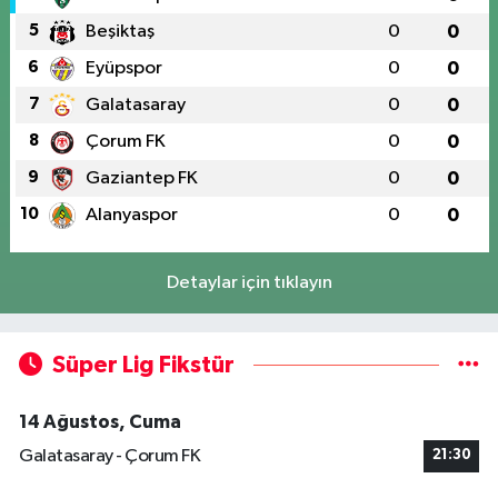
5
Beşiktaş
0
0
6
Eyüpspor
0
0
7
Galatasaray
0
0
8
Çorum FK
0
0
9
Gaziantep FK
0
0
10
Alanyaspor
0
0
Detaylar için tıklayın
Süper Lig Fikstür
14 Ağustos, Cuma
Galatasaray - Çorum FK
21:30