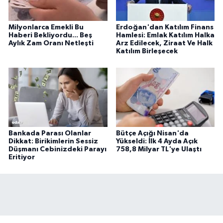
Milyonlarca Emekli Bu
Erdoğan'dan Katılım Finans
Haberi Bekliyordu... Beş
Hamlesi: Emlak Katılım Halka
Aylık Zam Oranı Netleşti
Arz Edilecek, Ziraat Ve Halk
Katılım Birleşecek
Bankada Parası Olanlar
Bütçe Açığı Nisan'da
Dikkat: Birikimlerin Sessiz
Yükseldi: İlk 4 Ayda Açık
Düşmanı Cebinizdeki Parayı
758,8 Milyar TL'ye Ulaştı
Eritiyor