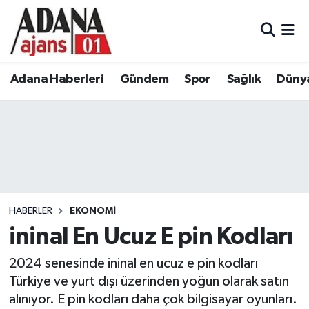
Adana Haberleri
Adana Nöbetçi Eczaneler
Adana Haberleri
Gündem
Spor
Sağlık
Düny
Gündem
Adana Hava Durumu
Spor
Adana Namaz Vakitleri
Sağlık
Adana Trafik Yoğunluk Haritası
Dünya
Süper Lig Puan Durumu ve Fikstür
HABERLER
EKONOMI
Eğitim
Tüm Manşetler
ininal En Ucuz E pin Kodları
2024 senesinde ininal en ucuz e pin kodları
Siyaset
Son Dakika Haberleri
Türkiye ve yurt dışı üzerinden yoğun olarak satın
Ekonomi
Haber Arşivi
alınıyor. E pin kodları daha çok bilgisayar oyunları.