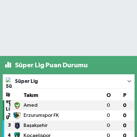
Süper Lig Puan Durumu
Süper Lig
#
Takım
O
P
1
Amed
0
0
2
Erzurumspor FK
0
0
3
Başakşehir
0
0
4
Kocaelispor
0
0