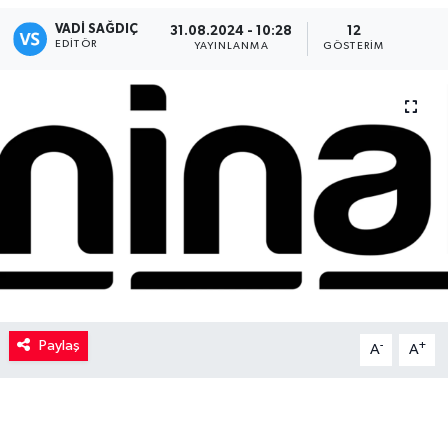
VADI SAĞDIÇ
31.08.2024 - 10:28
12
Kadın
EDITÖR
YAYINLANMA
GÖSTERIM
Magazin
Yaşam
Paylaş
-
+
A
A