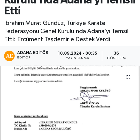
Kurulu'nda Adana’yı Temsil
Etti
Kadın
İbrahim Murat Gündüz, Türkiye Karate
Magazin
Federasyonu Genel Kurulu'nda Adana’yı Temsil
Etti: Ercüment Taşdemir’e Destek Verdi
Yaşam
ADANA EDİTÖR
10.09.2024 - 00:35
36
EDITÖR
YAYINLANMA
GÖSTERIM