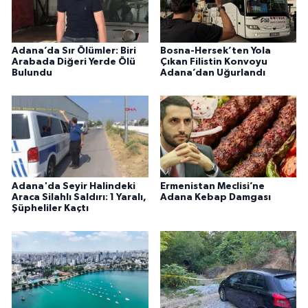
Adana’da Sır Ölümler: Biri
Bosna-Hersek’ten Yola
Arabada Diğeri Yerde Ölü
Çıkan Filistin Konvoyu
Bulundu
Adana’dan Uğurlandı
Adana'da Seyir Halindeki
Ermenistan Meclisi’ne
Araca Silahlı Saldırı: 1 Yaralı,
Adana Kebap Damgası
Şüpheliler Kaçtı