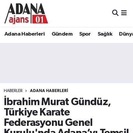
Adana Haberleri
Adana Nöbetçi Eczaneler
Adana Haberleri
Gündem
Spor
Sağlık
Düny
Gündem
Adana Hava Durumu
Spor
Adana Namaz Vakitleri
Sağlık
Adana Trafik Yoğunluk Haritası
Dünya
Süper Lig Puan Durumu ve Fikstür
HABERLER
ADANA HABERLERI
Eğitim
Tüm Manşetler
İbrahim Murat Gündüz,
Türkiye Karate
Siyaset
Son Dakika Haberleri
Federasyonu Genel
Ekonomi
Haber Arşivi