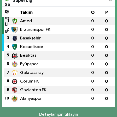
Süper Lig
#
Takım
O
P
1
Amed
0
0
2
Erzurumspor FK
0
0
3
Başakşehir
0
0
4
Kocaelispor
0
0
5
Beşiktaş
0
0
6
Eyüpspor
0
0
7
Galatasaray
0
0
8
Çorum FK
0
0
9
Gaziantep FK
0
0
10
Alanyaspor
0
0
Detaylar için tıklayın