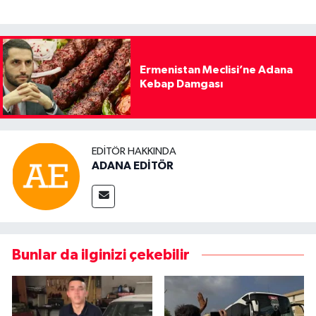
Ermenistan Meclisi’ne Adana
Kebap Damgası
EDITÖR HAKKINDA
ADANA EDİTÖR
Bunlar da ilginizi çekebilir