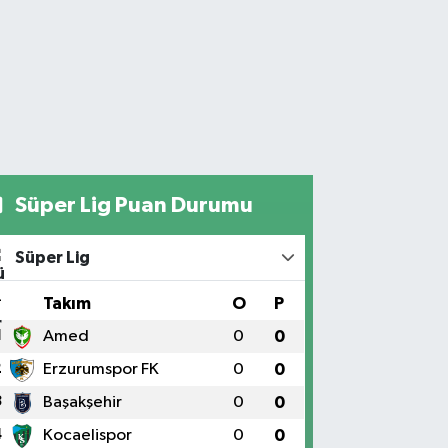
Süper Lig Puan Durumu
Süper Lig
#
Takım
O
P
1
Amed
0
0
2
Erzurumspor FK
0
0
3
Başakşehir
0
0
4
Kocaelispor
0
0