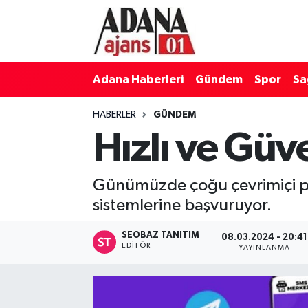
Adana Haberleri
Adana Nöbetçi Eczaneler
Adana Haberleri
Gündem
Spor
Sa
Gündem
Adana Hava Durumu
HABERLER
GÜNDEM
Spor
Adana Namaz Vakitleri
Hızlı ve Güv
Sağlık
Adana Trafik Yoğunluk Haritası
Günümüzde çoğu çevrimiçi pla
Dünya
Süper Lig Puan Durumu ve Fikstür
sistemlerine başvuruyor.
Eğitim
Tüm Manşetler
SEOBAZ TANITIM
08.03.2024 - 20:41
EDITÖR
YAYINLANMA
Siyaset
Son Dakika Haberleri
Ekonomi
Haber Arşivi