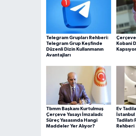
Telegram Grupları Rehberi:
Çerçeve
Telegram Grup Keşfinde
Kobani D
Düzenli Dizin Kullanmanın
Kapsıyo
Avantajları
Tbmm Başkanı Kurtulmuş
Ev Tadila
Çerçeve Yasayı İmzaladı:
İstanbul
Süreç Yasasında Hangi
Tadilatı 
Maddeler Yer Alıyor?
Rehberi