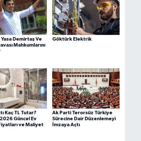
 Yasa Demirtaş Ve
Göktürk Elektrik
avası Mahkumlarını
r
tı Kaç TL Tutar?
Ak Parti Terorsüz Türkiye
 2026 Güncel Ev
Sürecine Dair Düzenlemeyi
Fiyatları ve Maliyet
İmzaya Açtı