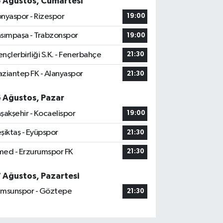
5 Ağustos, Cumartesi
nyaspor - Rizespor
19:00
sımpaşa - Trabzonspor
19:00
nçlerbirliği S.K. - Fenerbahçe
21:30
ziantep FK - Alanyaspor
21:30
6 Ağustos, Pazar
şakşehir - Kocaelispor
19:00
şiktaş - Eyüpspor
21:30
ed - Erzurumspor FK
21:30
7 Ağustos, Pazartesi
msunspor - Göztepe
21:30