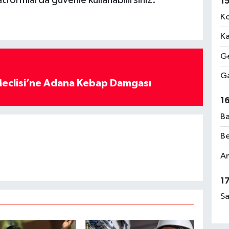
1
Ko
Ka
Ge
Ga
eclisi’ne Adana Kebap Damgası
1
Ba
Be
Am
1
Sa