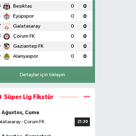
5
Beşiktaş
0
0
6
Eyüpspor
0
0
7
Galatasaray
0
0
8
Çorum FK
0
0
9
Gaziantep FK
0
0
0
Alanyaspor
0
0
Detaylar için tıklayın
Süper Lig Fikstür
4 Ağustos, Cuma
latasaray - Çorum FK
21:30