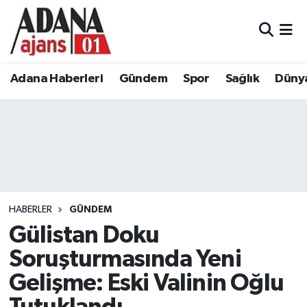
Adana Haberleri
Adana Nöbetçi Eczaneler
Adana Haberleri
Gündem
Spor
Sağlık
Düny
Gündem
Adana Hava Durumu
Spor
Adana Namaz Vakitleri
Sağlık
Adana Trafik Yoğunluk Haritası
Dünya
Süper Lig Puan Durumu ve Fikstür
HABERLER
GÜNDEM
Eğitim
Tüm Manşetler
Gülistan Doku
Soruşturmasında Yeni
Siyaset
Son Dakika Haberleri
Gelişme: Eski Valinin Oğlu
Ekonomi
Haber Arşivi