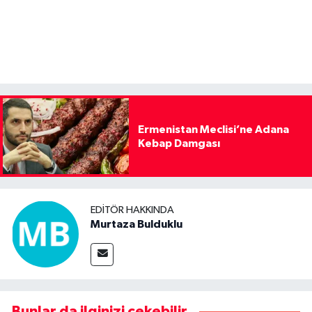
Ermenistan Meclisi’ne Adana
Kebap Damgası
EDITÖR HAKKINDA
Murtaza Bulduklu
Bunlar da ilginizi çekebilir