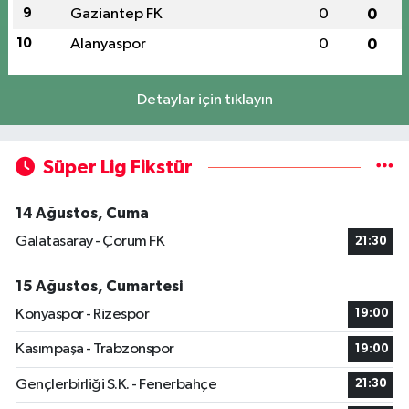
9
Gaziantep FK
0
0
10
Alanyaspor
0
0
Detaylar için tıklayın
Süper Lig Fikstür
14 Ağustos, Cuma
Galatasaray - Çorum FK
21:30
15 Ağustos, Cumartesi
Konyaspor - Rizespor
19:00
Kasımpaşa - Trabzonspor
19:00
Gençlerbirliği S.K. - Fenerbahçe
21:30