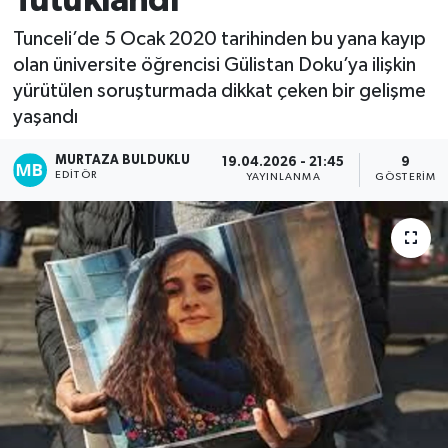
Tutuklandı
Kadın
Tunceli’de 5 Ocak 2020 tarihinden bu yana kayıp
olan üniversite öğrencisi Gülistan Doku’ya ilişkin
Magazin
yürütülen soruşturmada dikkat çeken bir gelişme
yaşandı
Yaşam
MURTAZA BULDUKLU
19.04.2026 - 21:45
9
EDITÖR
YAYINLANMA
GÖSTERIM