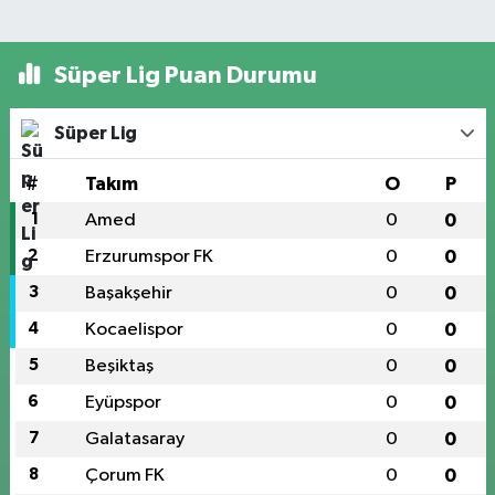
Süper Lig Puan Durumu
Süper Lig
#
Takım
O
P
1
Amed
0
0
2
Erzurumspor FK
0
0
3
Başakşehir
0
0
4
Kocaelispor
0
0
5
Beşiktaş
0
0
6
Eyüpspor
0
0
7
Galatasaray
0
0
8
Çorum FK
0
0