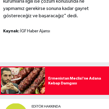
kurumlarla ilgili ise çözüm konusunda ne
yapmamız gerekirse sonuna kadar gayret
göstereceğiz ve başaracağız" dedi.
Kaynak:
İGF Haber Ajansı
Ermenistan Meclisi’ne Adana
Kebap Damgası
EDITÖR HAKKINDA