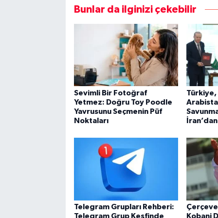
Bunlar da ilginizi çekebilir
Sevimli Bir Fotoğraf
Türkiye,
Yetmez: Doğru Toy Poodle
Arabista
Yavrusunu Seçmenin Püf
Savunma
Noktaları
İran’dan
Telegram Grupları Rehberi:
Çerçeve
Telegram Grup Keşfinde
Kobani D