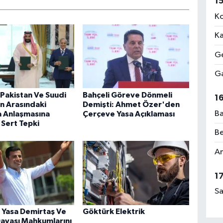
1
Ko
Ka
Ge
Ga
 Pakistan Ve Suudi
Bahçeli Göreve Dönmeli
1
n Arasındaki
Demişti: Ahmet Özer'den
Ba
 Anlaşmasına
Çerçeve Yasa Açıklaması
 Sert Tepki
Be
Am
1
Sa
 Yasa Demirtaş Ve
Göktürk Elektrik
avası Mahkumlarını