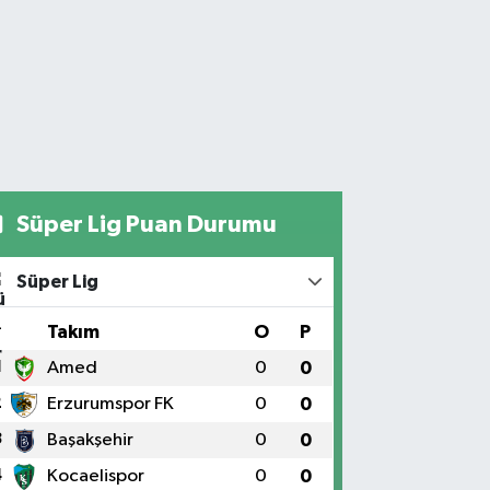
Süper Lig Puan Durumu
Süper Lig
#
Takım
O
P
1
Amed
0
0
2
Erzurumspor FK
0
0
3
Başakşehir
0
0
4
Kocaelispor
0
0