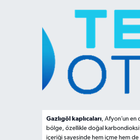
Kadın
Magazin
Yaşam
Gazlıgöl kaplıcaları
, Afyon’un en d
bölge, özellikle doğal karbondioksitl
içeriği sayesinde hem içme hem de b