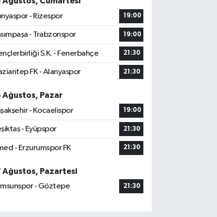
5 Ağustos, Cumartesi
nyaspor - Rizespor
19:00
sımpaşa - Trabzonspor
19:00
nçlerbirliği S.K. - Fenerbahçe
21:30
ziantep FK - Alanyaspor
21:30
6 Ağustos, Pazar
şakşehir - Kocaelispor
19:00
şiktaş - Eyüpspor
21:30
ed - Erzurumspor FK
21:30
7 Ağustos, Pazartesi
msunspor - Göztepe
21:30