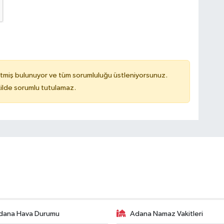
tmiş bulunuyor ve tüm sorumluluğu üstleniyorsunuz.
ilde sorumlu tutulamaz.
dana Hava Durumu
Adana Namaz Vakitleri