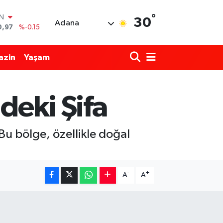
°
IN
30
Adana
0,97
%-0.15
R
36
%0.18
azin
Yaşam
10
%0.32
İN
1
%0.38
ndeki Şifa
ALTIN
55
%0
00
%-14
 Bu bölge, özellikle doğal
-
+
A
A