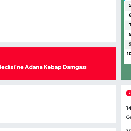
1
eclisi’ne Adana Kebap Damgası
1
Ga